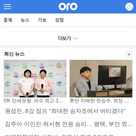
최신 뉴스
OK 만세보령, 여수 꺾고 3연패 탈출
후반 지배한 한승주, 최정 꺾고 8강 진출
원성진, 8강 점프 "최대한 승자조에서 버티겠다"
김주아·이민진·허서현 전원 승리… 평택, 부안 꺾고 5연승