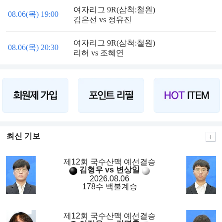
여자리그 9R(삼척:철원)
08.06(목) 19:00
김은선 vs 정유진
여자리그 9R(삼척:철원)
08.06(목) 20:30
리허 vs 조혜연
최신 기보
제12회 국수산맥 예선결승
김형우 vs 변상일
2026.08.06
178수 백불계승
제12회 국수산맥 예선결승