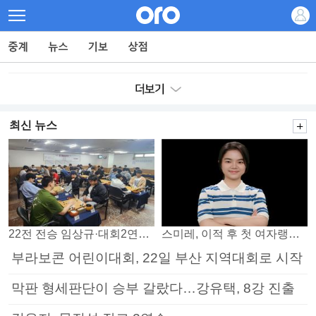
최신 뉴스
22전 전승 임상규·대회2연패 노리는 김다빈…왕중왕전 16강 7일부터
스미레, 이적 후 첫 여자랭킹 3위
부라보콘 어린이대회, 22일 부산 지역대회로 시작
막판 형세판단이 승부 갈랐다…강유택, 8강 진출