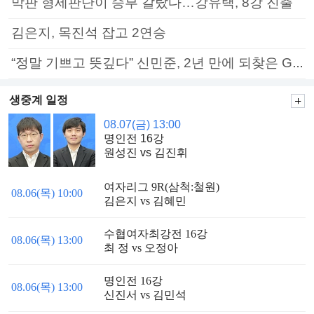
막판 형세판단이 승부 갈랐다…강유택, 8강 진출
김은지, 목진석 잡고 2연승
“정말 기쁘고 뜻깊다” 신민준, 2년 만에 되찾은 GS칼텍스배 정상
생중계 일정
08.07(금) 13:00
명인전 16강
원성진 vs 김진휘
여자리그 9R(삼척:철원)
08.06(목) 10:00
김은지 vs 김혜민
수협여자최강전 16강
08.06(목) 13:00
최 정 vs 오정아
명인전 16강
08.06(목) 13:00
신진서 vs 김민석