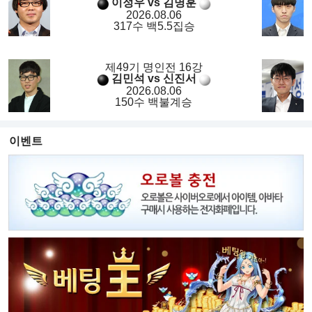
이정우 vs 김명훈
2026.08.06
317수 백5.5집승
제49기 명인전 16강
김민석 vs 신진서
2026.08.06
150수 백불계승
이벤트