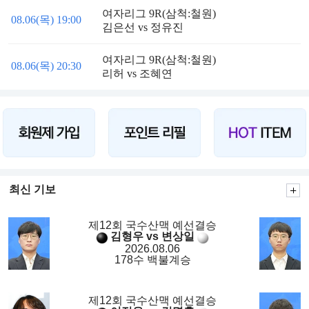
여자리그 9R(삼척:철원)
08.06(목) 19:00
김은선 vs 정유진
여자리그 9R(삼척:철원)
08.06(목) 20:30
리허 vs 조혜연
최신 기보
제12회 국수산맥 예선결승
김형우 vs 변상일
2026.08.06
178수 백불계승
제12회 국수산맥 예선결승