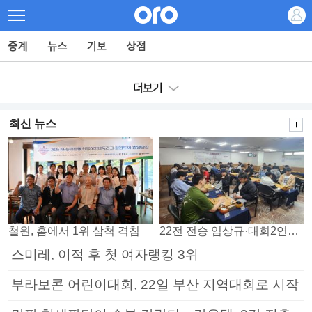
최신 뉴스
철원, 홈에서 1위 삼척 격침
22전 전승 임상규·대회2연패 노리는 김다빈…왕중왕전 16강 7일부터
스미레, 이적 후 첫 여자랭킹 3위
부라보콘 어린이대회, 22일 부산 지역대회로 시작