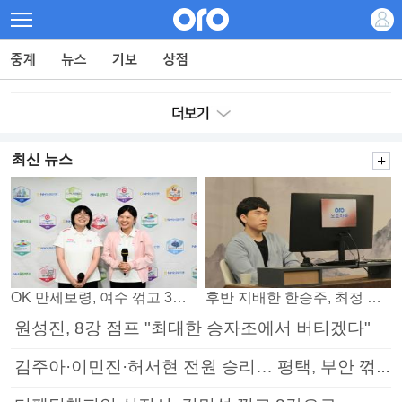
최신 뉴스
OK 만세보령, 여수 꺾고 3연패 탈출
후반 지배한 한승주, 최정 꺾고 8강 진출
원성진, 8강 점프 "최대한 승자조에서 버티겠다"
김주아·이민진·허서현 전원 승리… 평택, 부안 꺾고 5연승