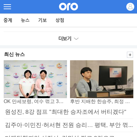
최신 뉴스
OK 만세보령, 여수 꺾고 3연패 탈출
후반 지배한 한승주, 최정 꺾고 8강 진출
원성진, 8강 점프 "최대한 승자조에서 버티겠다"
김주아·이민진·허서현 전원 승리… 평택, 부안 꺾고 5연승