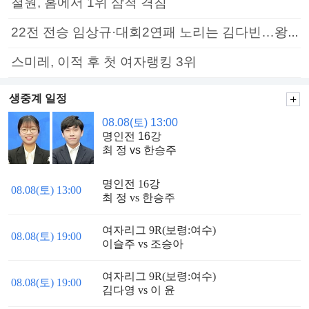
철원, 홈에서 1위 삼척 격침
22전 전승 임상규·대회2연패 노리는 김다빈…왕중왕전 16강 7일부터
스미레, 이적 후 첫 여자랭킹 3위
생중계 일정
08.08(토) 13:00
명인전 16강
최 정 vs 한승주
명인전 16강
08.08(토) 13:00
최 정 vs 한승주
여자리그 9R(보령:여수)
08.08(토) 19:00
이슬주 vs 조승아
여자리그 9R(보령:여수)
08.08(토) 19:00
김다영 vs 이 윤