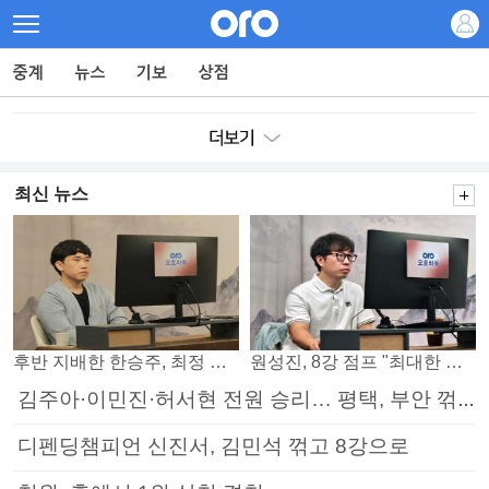
최신 뉴스
후반 지배한 한승주, 최정 꺾고 8강 진출
원성진, 8강 점프 "최대한 승자조에서 버티겠다"
김주아·이민진·허서현 전원 승리… 평택, 부안 꺾고 5연승
디펜딩챔피언 신진서, 김민석 꺾고 8강으로