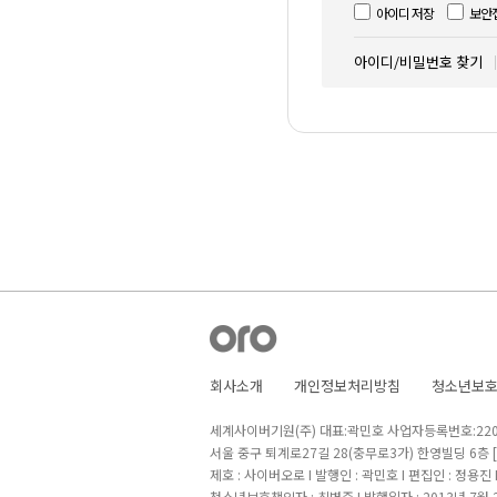
아이디 저장
보안
아이디/비밀번호 찾기
회사소개
개인정보처리방침
청소년보
세계사이버기원(주) 대표:곽민호 사업자등록번호:220-8
서울 중구 퇴계로27길 28(충무로3가) 한영빌딩 6층
제호 : 사이버오로 I 발행인 : 곽민호 I 편집인 : 정용진
청소년보호책임자 : 최병준 I 발행일자 : 2013년 7월 