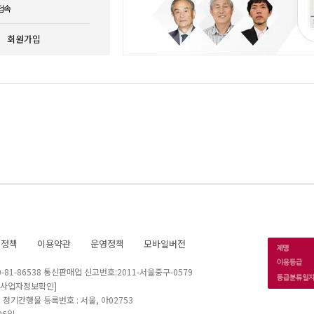
접속
회원가입
호정책
이용약관
운영정책
모바일버전
1-86538 통신판매업 신고번호:2011-서울중구-0579
[사업자정보확인]
 I 정기간행물 등록번호 : 서울, 아02753
26일