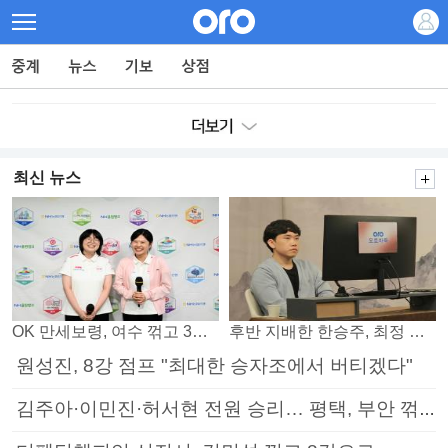
최신 뉴스
OK 만세보령, 여수 꺾고 3연패 탈출
후반 지배한 한승주, 최정 꺾고 8강 진출
원성진, 8강 점프 "최대한 승자조에서 버티겠다"
김주아·이민진·허서현 전원 승리… 평택, 부안 꺾고 5연승