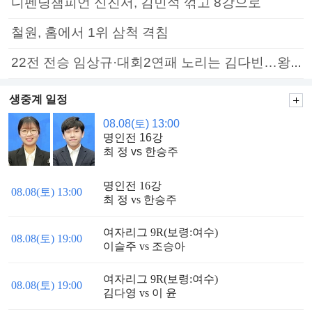
디펜딩챔피언 신진서, 김민석 꺾고 8강으로
철원, 홈에서 1위 삼척 격침
22전 전승 임상규·대회2연패 노리는 김다빈…왕중왕전 16강 7일부터
생중계 일정
08.08(토) 13:00
명인전 16강
최 정 vs 한승주
명인전 16강
08.08(토) 13:00
최 정 vs 한승주
여자리그 9R(보령:여수)
08.08(토) 19:00
이슬주 vs 조승아
여자리그 9R(보령:여수)
08.08(토) 19:00
김다영 vs 이 윤