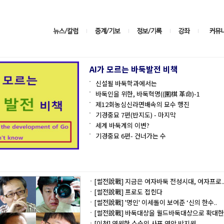
AI가 모르는 바둑발전 비책
신설될 바둑학과에서는
바둑인을 위한, 바둑혁명((圍棋 革命)-1
제12회농심신라면배속의 묘수 행진
기경중묘 7편(반지도) - 마지막
세계 바둑계의 이변?
기경중묘 6편- 건너가는 수
[썰전說戰] 지금은 여자바둑 전성시대, 여자프로.
[썰전說戰] 프로도 접힌다
[썰전說戰] '명인' 이세돌이 보여준 ‘신의 한수..
[썰전說戰] 바둑대상을 월드바둑대상으로 확대한.
[이청] 영원한 스승의 사표 연암 박지원