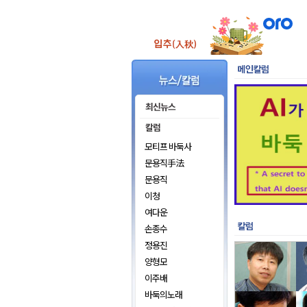
모티프 바둑사
문용직手法
문용직
이청
여다운
손종수
정용진
양형모
이주배
바둑의노래