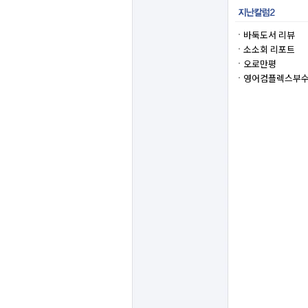
바둑도서 리뷰
소소회 리포트
오로만평
영어컴플렉스부