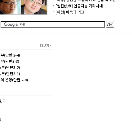
[썰전說戰] 인공지능 가라사대
[이청] 바둑과 외교.
(단편 3-4)
부(단편3-3)
부(단편3-2)
부(단편3-1)
의 운명(단편 2-4)
소드
랑