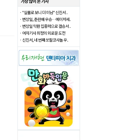
"실물로 보니 더 미남" 신진서 ..
변상일, 춘란배 우승…메이저세..
변상일 막판 집중력으로 결승서 ..
여자기사 최정의 외로운 도전
신진서, 네 번째 쏘팔코사놀 우..