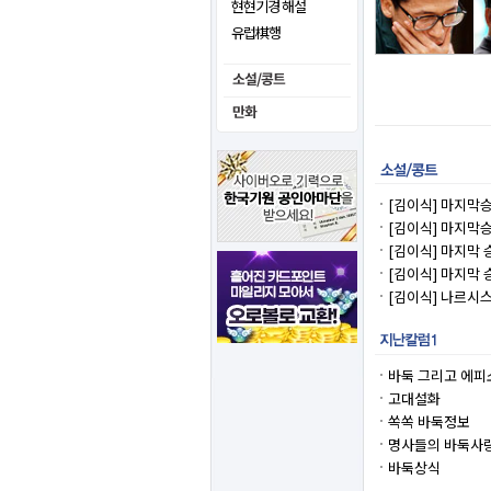
현현기경 해설
유럽棋행
[김이식] 마지막승부
[김이식] 마지막승
[김이식] 마지막 승
[김이식] 마지막 승
[김이식] 나르시스
바둑 그리고 에피
고대설화
쏙쏙 바둑정보
명사들의 바둑사
바둑상식