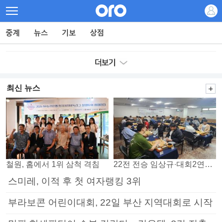
최신 뉴스
철원, 홈에서 1위 삼척 격침
22전 전승 임상규·대회2연패 노리는 김다빈…왕중왕전 16강 7일부터
스미레, 이적 후 첫 여자랭킹 3위
부라보콘 어린이대회, 22일 부산 지역대회로 시작