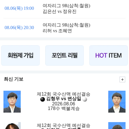
여자리그 9R(삼척:철원)
08.06(목) 19:00
김은선 vs 정유진
여자리그 9R(삼척:철원)
08.06(목) 20:30
리허 vs 조혜연
최신 기보
제12회 국수산맥 예선결승
김형우 vs 변상일
2026.08.06
178수 백불계승
제12회 국수산맥 예선결승