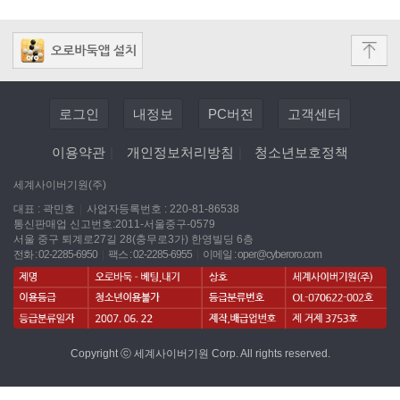
로그인
내정보
PC버전
고객센터
이용약관
|
개인정보처리방침
|
청소년보호정책
세계사이버기원(주)
대표 : 곽민호
|
사업자등록번호 : 220-81-86538
통신판매업 신고번호:2011-서울중구-0579
서울 중구 퇴계로27길 28(충무로3가) 한영빌딩 6층
전화 : 02-2285-6950
|
팩스 : 02-2285-6955
|
이메일 :
oper@cyberoro.com
Copyright ⓒ 세계사이버기원 Corp. All rights reserved.