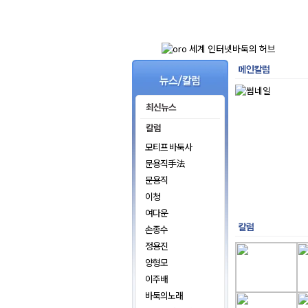
모티프 바둑사
문용직手法
문용직
이청
여다운
손종수
정용진
양형모
이주배
바둑의노래