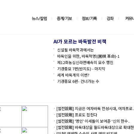
AI가 모르는 바둑발전 비책
신설될 바둑학과에서는
바둑인을 위한, 바둑혁명((圍棋 革命)-1
제12회농심신라면배속의 묘수 행진
기경중묘 7편(반지도) - 마지막
세계 바둑계의 이변?
기경중묘 6편- 건너가는 수
[썰전說戰] 지금은 여자바둑 전성시대, 여자프로.
[썰전說戰] 프로도 접힌다
[썰전說戰] '명인' 이세돌이 보여준 ‘신의 한수..
[썰전說戰] 바둑대상을 월드바둑대상으로 확대한.
[이청] 영원한 스승의 사표 연암 박지원