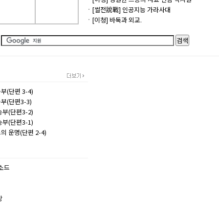
[썰전說戰] 인공지능 가라사대
[이청] 바둑과 외교.
(단편 3-4)
부(단편3-3)
부(단편3-2)
부(단편3-1)
의 운명(단편 2-4)
소드
랑