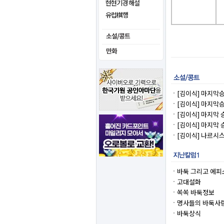
현현기경 해설
유럽棋행
[김이식] 마지막승부
[김이식] 마지막승
[김이식] 마지막 승
[김이식] 마지막 승
[김이식] 나르시스
바둑 그리고 에피
고대설화
쏙쏙 바둑정보
명사들의 바둑사
바둑상식