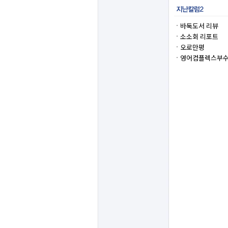
바둑도서 리뷰
소소회 리포트
오로만평
영어컴플렉스부