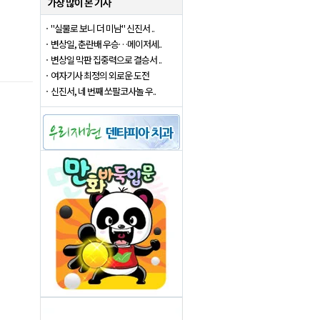
"실물로 보니 더 미남" 신진서 ..
변상일, 춘란배 우승…메이저세..
변상일 막판 집중력으로 결승서 ..
여자기사 최정의 외로운 도전
신진서, 네 번째 쏘팔코사놀 우..