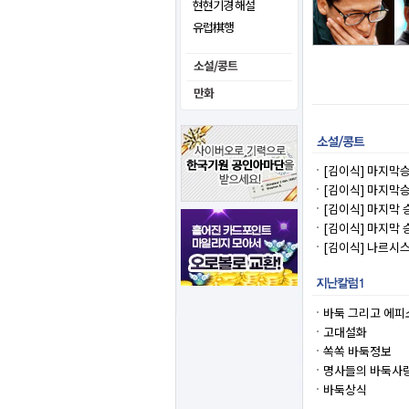
현현기경 해설
유럽棋행
[김이식] 마지막승부
[김이식] 마지막승
[김이식] 마지막 승
[김이식] 마지막 승
[김이식] 나르시스
바둑 그리고 에피
고대설화
쏙쏙 바둑정보
명사들의 바둑사
바둑상식