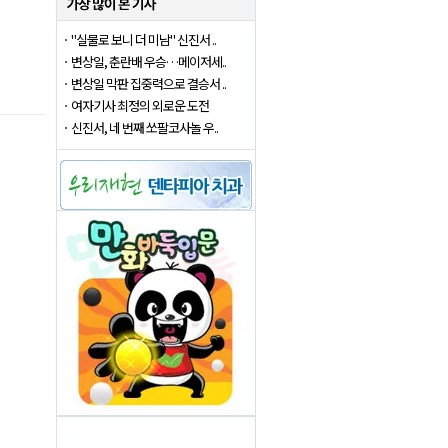
"실물로 보니 더 미남" 신진서 ..
변상일, 춘란배 우승…메이저세..
변상일 막판 집중력으로 결승서 ..
여자기사 최정의 외로운 도전
신진서, 네 번째 쏘팔코사놀 우..