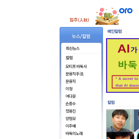
모티프 바둑사
문용직手法
문용직
이청
여다운
손종수
정용진
양형모
이주배
바둑의노래