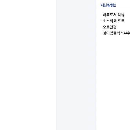
바둑도서 리뷰
소소회 리포트
오로만평
영어컴플렉스부