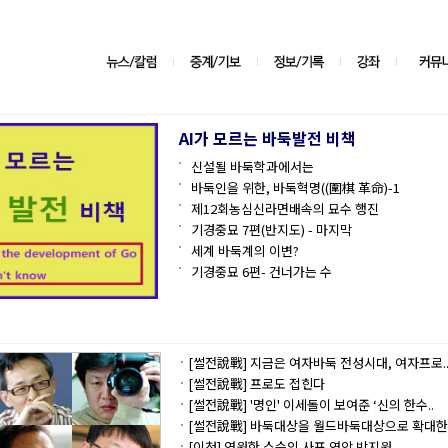
AI가 모르는 바둑발전 비책
신설될 바둑학과에서는
바둑인을 위한, 바둑혁명((圍棋 革命)-1
제12회농심신라면배속의 묘수 행진
기경중묘 7편(반지도) - 마지막
세계 바둑계의 이변?
기경중묘 6편- 건너가는 수
[썰전說戰] 지금은 여자바둑 전성시대, 여자프로.
[썰전說戰] 프로도 접힌다
[썰전說戰] '명인' 이세돌이 보여준 ‘신의 한수..
[썰전說戰] 바둑대상을 월드바둑대상으로 확대한.
[이청] 영원한 스승의 사표 연암 박지원