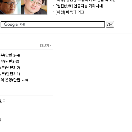
[썰전說戰] 인공지능 가라사대
[이청] 바둑과 외교.
(단편 3-4)
부(단편3-3)
부(단편3-2)
부(단편3-1)
의 운명(단편 2-4)
소드
랑