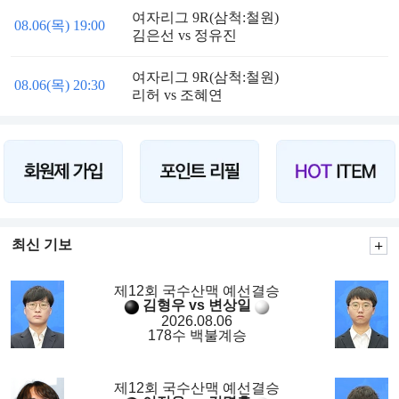
여자리그 9R(삼척:철원)
08.06(목) 19:00
김은선 vs 정유진
여자리그 9R(삼척:철원)
08.06(목) 20:30
리허 vs 조혜연
최신 기보
제12회 국수산맥 예선결승
김형우 vs 변상일
2026.08.06
178수 백불계승
제12회 국수산맥 예선결승