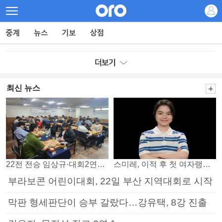
최신 뉴스
22전 전승 임상규·대회2연패 노리는 김다빈…왕중왕전 16강 7일부터
스미레, 이적 후 첫 여자랭킹 3위
부라보콘 어린이대회, 22일 부산 지역대회로 시작
막판 형세판단이 승부 갈랐다…강유택, 8강 진출