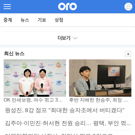
최신 뉴스
OK 만세보령, 여수 꺾고 3연패 탈출
후반 지배한 한승주, 최정 꺾고 8강 진출
원성진, 8강 점프 "최대한 승자조에서 버티겠다"
김주아·이민진·허서현 전원 승리… 평택, 부안 꺾고 5연승