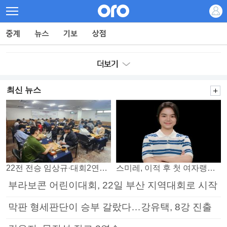
최신 뉴스
22전 전승 임상규·대회2연패 노리는 김다빈…왕중왕전 16강 7일부터
스미레, 이적 후 첫 여자랭킹 3위
부라보콘 어린이대회, 22일 부산 지역대회로 시작
막판 형세판단이 승부 갈랐다…강유택, 8강 진출