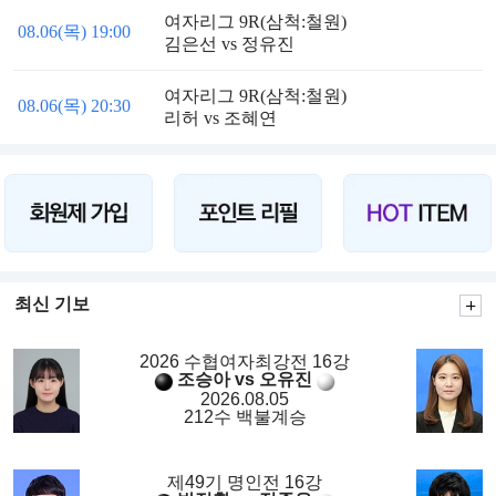
여자리그 9R(삼척:철원)
08.06(목) 19:00
김은선 vs 정유진
여자리그 9R(삼척:철원)
08.06(목) 20:30
리허 vs 조혜연
최신 기보
2026 수협여자최강전 16강
조승아 vs 오유진
2026.08.05
212수 백불계승
제49기 명인전 16강