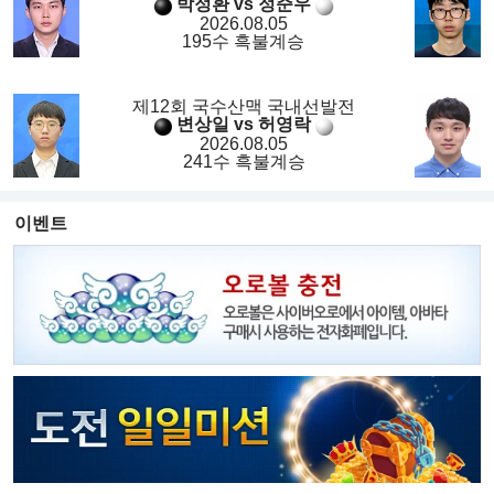
박정환 vs 정준우
2026.08.05
195수 흑불계승
제12회 국수산맥 국내선발전
변상일 vs 허영락
2026.08.05
241수 흑불계승
이벤트