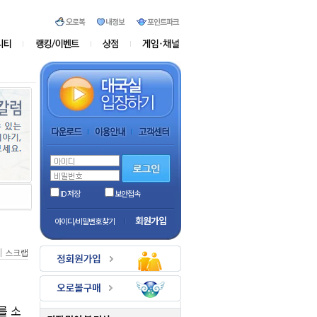
ID 저장
보안접속
회원가입
아이디/비밀번호 찾기
｜
스크랩
를 소