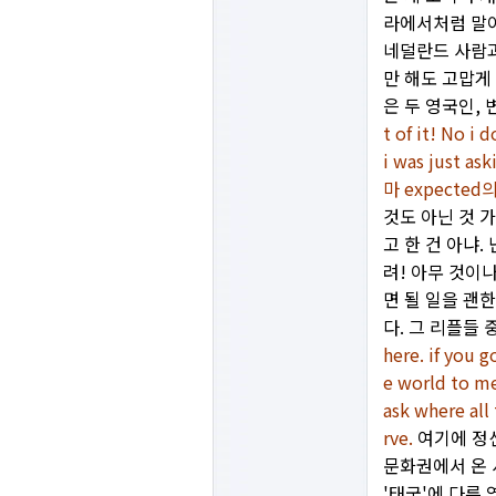
라에서처럼 말이
네덜란드 사람과
만 해도 고맙게
은 두 영국인,
t of it! No i
i was just as
마 expected의 
것도 아닌 것 
고 한 건 아냐
려! 아무 것이
면 될 일을 괜
다. 그 리플들
here. if you g
e world to me
ask where all
rve.
여기에 정신
문화권에서 온 
'태국'에 다른