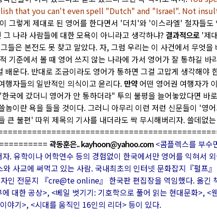
ish that you can't even spell "Dutch" and "Israel". Not insul
이 그렇게 제대로 된 영어를 한다면서 '더치'와 '이스라엘' 철자들도
건 그 나라 사람들에 대한 모욕이 아니라고 생각하냐?
결과적으로
'제
 그들은 본전도 못 찾고 말았다. 자, 그럼 우리는 이 사건에서 무엇을
적 기준에서 볼 때 영어 쓰지 않는 나라에 가서 영어가 잘 통하길 바
 배운다. 반대로 조금이라도 영어가 통하면 그걸 고맙게 생각해야 한
 여행자들의 일반적인 의식이고 윤리다.
만약
어떤 영어권 여행자가 이
"한국에 갔더니 영어가 안 통하더라" 투의 불평을 늘어놓았다면 바로
쓸놈이란 욕을 들을 것이다. 그러니 아무리 이런 저런 신문들이 '영어
들 큰 불편' 따위 제목의 기사를 내더라도 싹 무시해버리자. 쓸데없는
============================================
==========
곽동훈은..
kayhoon@yahoo.com
<콤플렉스를 부수
저자. 유학이나 어학연수 등의 경험없이 한국에서만 영어를 익혀서 
와 사교에 써먹고 있는 사람. 국내최초의 인터넷 문화잡지『펄프』
자인 전문지 『cre@te online』 한국판 편집장을 역임했다. 옮긴
에 대한 공상>, <베일 벗기기: 기호학으로 풀어 읽는 현대문화>, <
이야기>, <시대를 움직인 16인의 리더> 등이 있다.