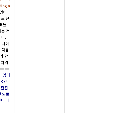
ting a
 엉터
대로 된
 배울
라는 건
다.
 사이
 다음
가 안
 자격
====
면 영어
외국인
 편집
 책으로
웬디 베