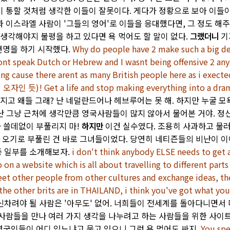
 통할 것처럼 생각한 이들이 잘못이다. 게다가 정황으로 보아 이들
 이스라엘 사람이 '그들의 영어'로 이들을 응대했다면, 그 정도 해주
 생각해야지 불평을 하고 있다면 욕 먹어도 할 말이 없다.
그랬더니
기
 변명을 하기 시작했다.
Why do people have 2 make such a big de
 dont speak Dutch or Hebrew and I wasnt being offensive 2 an
king cause there arent as many British people here as i exect
오자인 듯)! Get a life and stop making everything into a dra
가지고 왜들 그래? 난 네덜란드어나 헤브루어는 못 해. 하지만 누굴 
. 난 그냥 근처에 생각만큼 영국사람들이 많지 않아서 물어본 거야. 정
나 쓸데없이 부풀리지 마!
하지만
이건 실수였다. 조용히 사과하고 물
한 오기로 부풀린 건 바로 그녀들이었다. 당연히 네티즌들의 비난이 
 중 일부를 소개해보자.
i don't think anybody ELSE needs to get a
o on a website which is all about travelling to different parts
et other people from other cultures and exchange ideas, th
 the other brits are in THAILAND, i think you've got what yo
차려야 될 사람은 '아무도' 없어. 너희들이 전세계를 돌아다니면서
사람들을 만나 여러 가지 생각을 나누려고 하는 사람들을 위한 사이
 영국인들이 어디 있느냐고 묻고 있으니 그런 욕 먹어도 싸지.
You spe