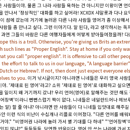
 사람들이야. 물론 그 나라 사람들 욕하는 건 아니지만 이왕이면 
을 만나서 '정상적인' 대화를 하고 싶어라! XCXDX 샤알롯과 다나 
무이 섬에 갔는데 거기에 놀러온 다른 나라 사람들 영어가 좀 이상해서
사람들 좀 만나고 싶다. 그런 이야기다. 말 된다, 라고 생각하시는 독
. 과연 그들의 바람은 다른 여행자들에게 어떻게 받아들여졌을까? 
hope this is a troll. Otherwise, you're giving us Brits an extr
 such lines as "Proper English". Stay at home if you only wa
at you call "proper english". It is offensive to call other pe
he effort to talk to us in our language, "A language barrier"
Dutch or Hebrew?. If not, then dont just expect everyone el
elves to you.
이거 낚시글이지? 아니라면 니네들은 우리 영국 사람
야. '제대로 된 영어'라고? 소위 '제대로 된 영어'로 대화하고 싶으
을 일이지 왜 거기까지 갔냐? 우리 언어(영어)로 말해주는 것만 해도
언어장벽'이라니 뻔뻔스럽기 짝이 없다. 니네들은 네덜란드어나 헤브
는 말) 할 줄 아냐? 아니라면 딴 사람들이 다 니네들 입맛대로 해주길
 동안 이런 식의 비난이 수십개나 리플로 이어졌다. "다른 언어를 배워봐
거야." "비영어권 나라에 놀러 가서 별 기대를 다 하네" "'언어장벽'
밌지 않냐?" 등등등등. 당연한 반응이다. 영어 안 쓰는 나라에 가서 