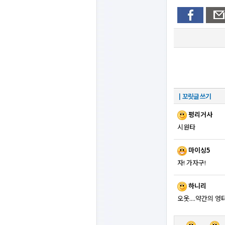
┃꼬릿글 쓰기
평리거사
시원타
마이싱5
자! 가자구!
하니리
오옷....약간의 엉