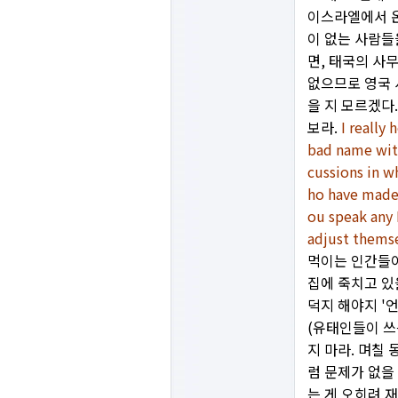
이스라엘에서 온
이 없는 사람들
면, 태국의 사
없으므로 영국 
을 지 모르겠다
보라.
I really 
bad name with
cussions in wh
ho have made t
ou speak any 
adjust thems
먹이는 인간들이
집에 죽치고 있
덕지 해야지 '
(유태인들이 쓰
지 마라. 며칠
럼 문제가 없을 
는 게 오히려 재