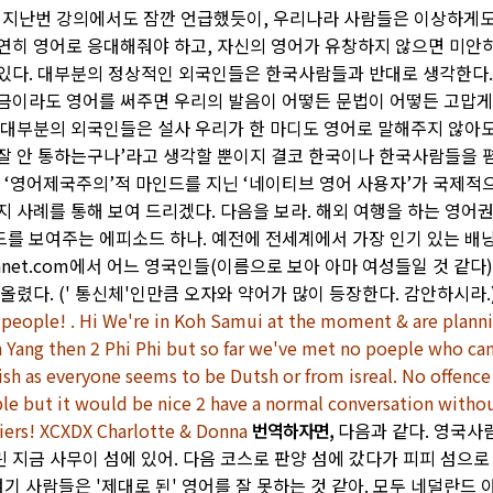
 지난번 강의에서도 잠깐 언급했듯이, 우리나라 사람들은 이상하게도
연히 영어로 응대해줘야 하고, 자신의 영어가 유창하지 않으면 미안
있다. 대부분의 정상적인 외국인들은 한국사람들과 반대로 생각한다.
금이라도 영어를 써주면 우리의 발음이 어떻든 문법이 어떻든 고맙게
 대부분의 외국인들은 설사 우리가 한 마디도 영어로 말해주지 않아도
잘 안 통하는구나’라고 생각할 뿐이지 결코 한국이나 한국사람들을 
부 ‘영어제국주의’적 마인드를 지닌 ‘네이티브 영어 사용자’가 국제적
지 사례를 통해 보여 드리겠다. 다음을 보라. 해외 여행을 하는 영어권
를 보여주는 에피소드 하나. 예전에 전세계에서 가장 인기 있는 배
planet.com에서 어느 영국인들(이름으로 보아 아마 여성들일 것 같다
 올렸다. (' 통신체'인만큼 오자와 약어가 많이 등장한다. 감안하시라.
sh people! . Hi We're in Koh Samui at the moment & are plann
 Yang then 2 Phi Phi but so far we've met no poeple who ca
ish as everyone seems to be Dutsh or from isreal. No offence 
le but it would be nice 2 have a normal conversation witho
iers! XCXDX Charlotte & Donna
번역하자면,
다음과 같다. 영국사
우린 지금 사무이 섬에 있어. 다음 코스로 판양 섬에 갔다가 피피 섬으로
여기 사람들은 '제대로 된' 영어를 잘 못하는 것 같아. 모두 네덜란드