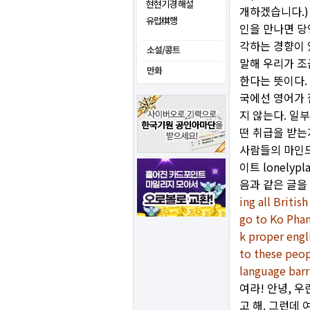
현현기경 해설
개하겠습니다.)
유럽棋행
인을 만나면 당
각하는 경향이 
말해 우리가 조
한다는 뜻이다.
국에선 영어가 
지 않는다. 일
떤 취급을 받는
사람들의 마인드
이트 lonely
음과 같은 글을
ing all Briti
go to Ko Phan
k proper engl
to these peop
language barr
여라! 안녕, 
고 해. 그런데 