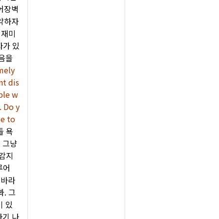
언어장벽
요약하자
 재미
자가 있
다음을
emely
nt dis
ople w
. Do y
se to
들 욕
면 그냥
 감지
루어
 바라
. 그
이 있
자기 나