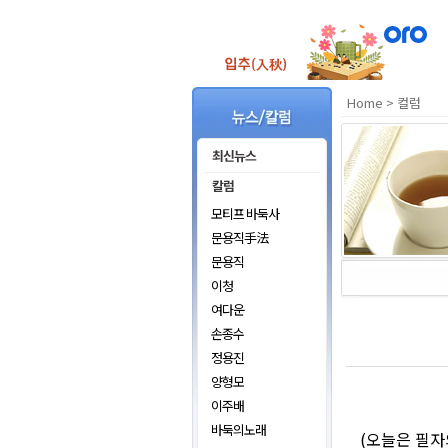
Home
>
컬럼
모티프 바둑사
문용직手法
문용직
이청
여다운
손종수
정용진
양형모
이주배
바둑의노래
(오늘은 필자