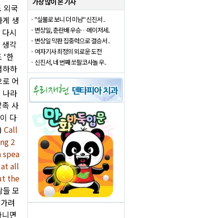
 외국
하게 생
"실물로 보니 더 미남" 신진서 ..
변상일, 춘란배 우승…메이저세..
 다시
변상일 막판 집중력으로 결승서 ..
 생각
여자기사 최정의 외로운 도전
 ‘한
신진서, 네 번째 쏘팔코사놀 우..
폄하하
으로 어
 나라
낭족 사
)이 다
)
Call
ing 2
n spea
at all
ut the
람들 모
 가려
 아니면