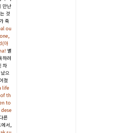
이 만난
는 것
가 죽
al ou
yone,
ed(아
ma!
별
모욕하려
신 차
러났으
이어졌
 life
 of th
en to
u dese
 다른
트에서,
ak su