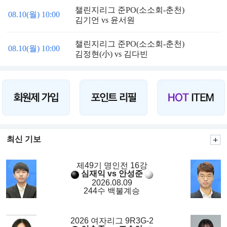
챌린지리그 준PO(소소회-춘천)
08.10(월) 10:00
김기언 vs 윤서원
챌린지리그 준PO(소소회-춘천)
08.10(월) 10:00
김정현(小) vs 김다빈
최신 기보
제49기 명인전 16강
심재익 vs 안성준
2026.08.09
244수 백불계승
2026 여자리그 9R3G-2