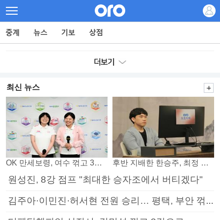
최신 뉴스
OK 만세보령, 여수 꺾고 3연패 탈출
후반 지배한 한승주, 최정 꺾고 8강 진출
원성진, 8강 점프 "최대한 승자조에서 버티겠다"
김주아·이민진·허서현 전원 승리… 평택, 부안 꺾고 5연승