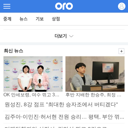
최신 뉴스
OK 만세보령, 여수 꺾고 3연패 탈출
후반 지배한 한승주, 최정 꺾고 8강 진출
원성진, 8강 점프 "최대한 승자조에서 버티겠다"
김주아·이민진·허서현 전원 승리… 평택, 부안 꺾고 5연승