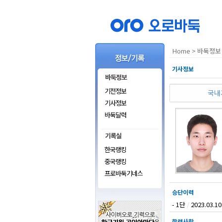
Home
>
바둑정보 
기사정보
기전정보
국내
기사정보
바둑달력
한국랭킹
중국랭킹
프로바둑기네스
승단이력
- 1단
/
2023.03.10
학력사항