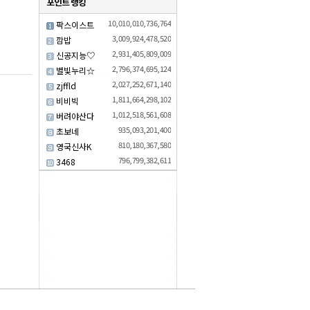
10,010,010,736,764
팍스이스트
3,009,924,478,520
깜밥
2,931,405,809,009
신공지능♡
2,796,374,695,124
별빛누리☆
2,027,252,671,140
zjffld
1,811,664,298,102
비비빅
1,012,518,561,608
버려야산다
935,093,201,400
초보네
810,180,367,580
영국신사K
796,799,382,611
3468