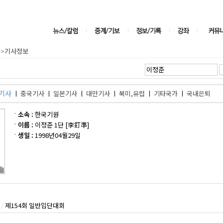
>
기사정보
기사
ㅣ
중국기사
ㅣ
일본기사
ㅣ
대만기사
ㅣ
북미,유럽
ㅣ
기타국가
ㅣ
국내은퇴
소속 :
한국기원
이름 :
이정준 1단 [李釘準]
생일 :
1998년04월29일
/
제154회 일반입단대회