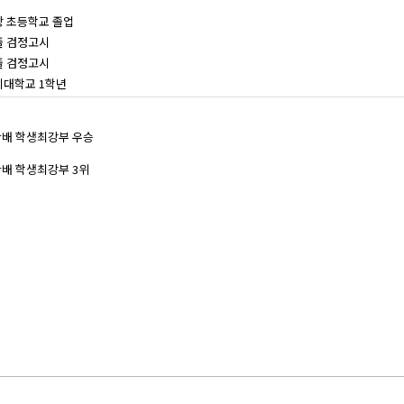
광 초등학교 졸업
졸 검정고시
졸 검정고시
지대학교 1학년
관배 학생최강부 우승
관배 학생최강부 3위