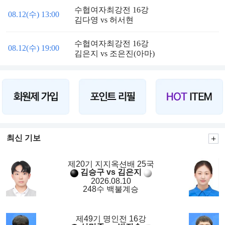
수협여자최강전 16강
08.12(수) 13:00
김다영 vs 허서현
수협여자최강전 16강
08.12(수) 19:00
김은지 vs 조은진(아마)
최신 기보
제20기 지지옥션배 25국
김승구 vs 김은지
2026.08.10
248수 백불계승
제49기 명인전 16강