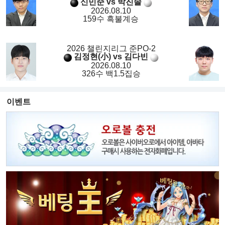
신민준 vs 박진솔
2026.08.10
159수 흑불계승
2026 챌린지리그 준PO-2
김정현(小) vs 김다빈
2026.08.10
326수 백1.5집승
이벤트