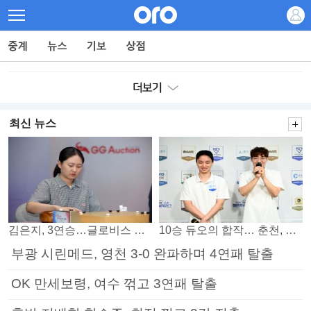
최신 뉴스
김은지, 3연승…글로비스 챔프 김승구도 넘었다
10승 듀오의 합작… 춘천, 소소회 꺾고 PO 진출
부광 시린메드, 영천 3-0 완파하며 4연패 탈출
OK 만세보령, 여수 꺾고 3연패 탈출