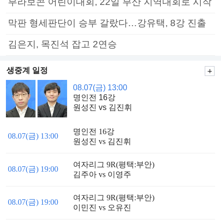
부라보콘 어린이대회, 22일 부산 지역대회로 시작
막판 형세판단이 승부 갈랐다…강유택, 8강 진출
김은지, 목진석 잡고 2연승
생중계 일정
08.07(금) 13:00
명인전 16강
원성진 vs 김진휘
명인전 16강
08.07(금) 13:00
원성진 vs 김진휘
여자리그 9R(평택:부안)
08.07(금) 19:00
김주아 vs 이영주
여자리그 9R(평택:부안)
08.07(금) 19:00
이민진 vs 오유진