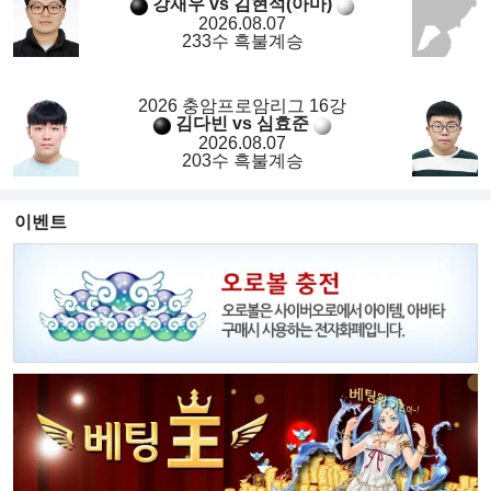
강재우 vs 김현석(아마)
2026.08.07
233수 흑불계승
2026 충암프로암리그 16강
김다빈 vs 심효준
2026.08.07
203수 흑불계승
이벤트