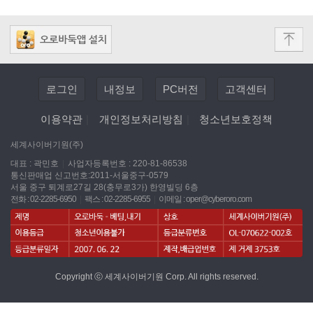
로그인
내정보
PC버전
고객센터
이용약관
|
개인정보처리방침
|
청소년보호정책
세계사이버기원(주)
대표 : 곽민호
|
사업자등록번호 : 220-81-86538
통신판매업 신고번호:2011-서울중구-0579
서울 중구 퇴계로27길 28(충무로3가) 한영빌딩 6층
전화 : 02-2285-6950
|
팩스 : 02-2285-6955
|
이메일 :
oper@cyberoro.com
Copyright ⓒ 세계사이버기원 Corp. All rights reserved.