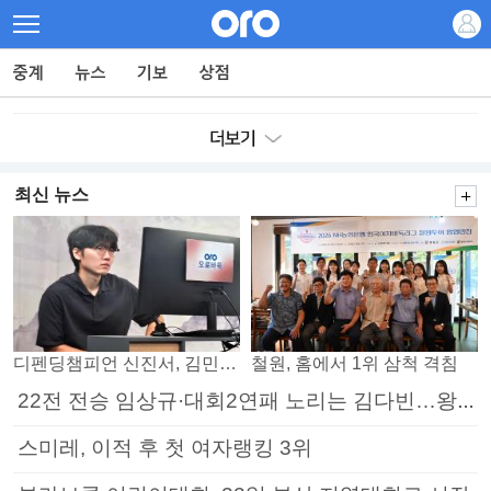
최신 뉴스
디펜딩챔피언 신진서, 김민석 꺾고 8강으로
철원, 홈에서 1위 삼척 격침
22전 전승 임상규·대회2연패 노리는 김다빈…왕중왕전 16강 7일부터
스미레, 이적 후 첫 여자랭킹 3위