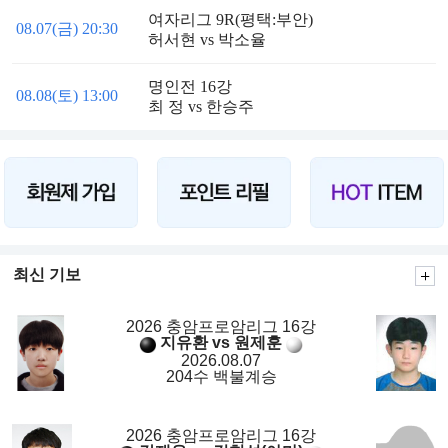
여자리그 9R(평택:부안)
08.07(금) 20:30
허서현 vs 박소율
명인전 16강
08.08(토) 13:00
최 정 vs 한승주
최신 기보
2026 충암프로암리그 16강
지유환 vs 원제훈
2026.08.07
204수 백불계승
2026 충암프로암리그 16강