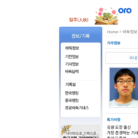
Home
>
바둑정보 
기사정보
기전정보
국내
기사정보
바둑달력
한국랭킹
중국랭킹
프로바둑기네스
특기사항
김원 도장 출신
가장 존경하는 기사 