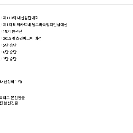
/
제110회 내신입단대회
/
제1회 비씨카드배 월드바둑챔피언십예선
/
15기 천원전
/
2015 렛츠런파크배 예선
/
5단 승단
/
6단 승단
/
7단 승단
 내신성적 1위)
국바둑리그 본선진출
국수전 본선진출