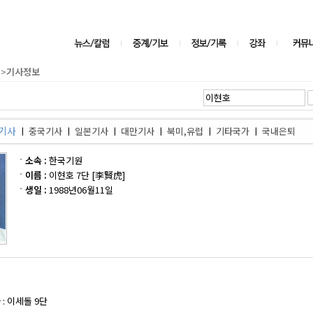
>
기사정보
기사
ㅣ
중국기사
ㅣ
일본기사
ㅣ
대만기사
ㅣ
북미,유럽
ㅣ
기타국가
ㅣ
국내은퇴
소속 :
한국기원
이름 :
이현호 7단 [李賢虎]
생일 :
1988년06월11일
: 이세돌 9단