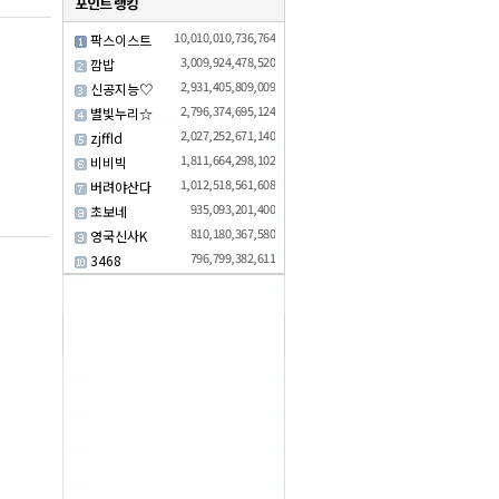
10,010,010,736,764
팍스이스트
3,009,924,478,520
깜밥
2,931,405,809,009
신공지능♡
2,796,374,695,124
별빛누리☆
2,027,252,671,140
zjffld
1,811,664,298,102
비비빅
1,012,518,561,608
버려야산다
935,093,201,400
초보네
810,180,367,580
영국신사K
796,799,382,611
3468