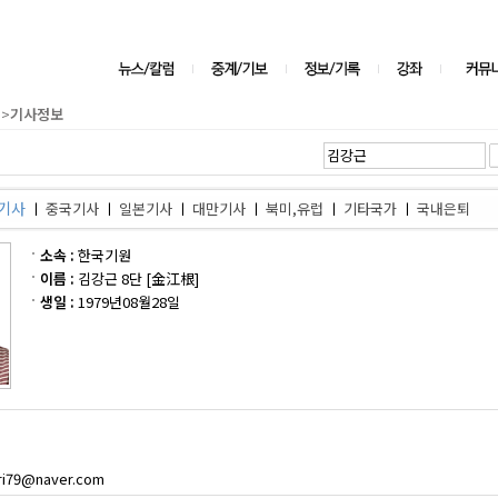
>
기사정보
기사
ㅣ
중국기사
ㅣ
일본기사
ㅣ
대만기사
ㅣ
북미,유럽
ㅣ
기타국가
ㅣ
국내은퇴
소속 :
한국기원
이름 :
김강근 8단 [金江根]
생일 :
1979년08월28일
ri79@naver.com