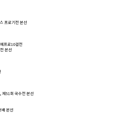
터스 프로기전 본선
신예프로10걸전
왕전 본선
선
, 제51회 국수전 본선
보배 본선