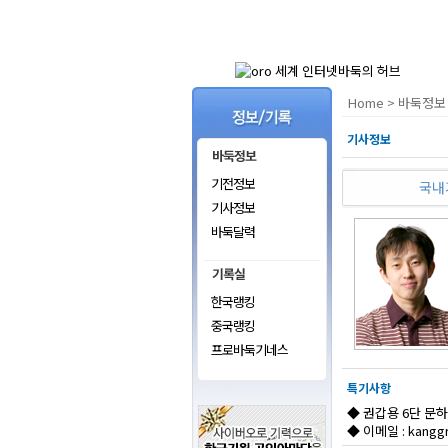
Home
>
바둑정보 
기사정보
기전정보
국내
기사정보
바둑달력
한국랭킹
중국랭킹
프로바둑기네스
특기사항
◆ 권갑용 6단 문하
◆ 이메일 :
kangg