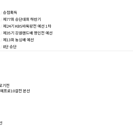
/
승점획득
/
제77회 승단대회 하반기
/
제24기 KBS바둑왕전 예선 1차
/
제35기 강원랜드배 명인전 예선
/
제13회 농심배 예선
/
8단 승단
프로기전
신예프로10걸전 본선
선