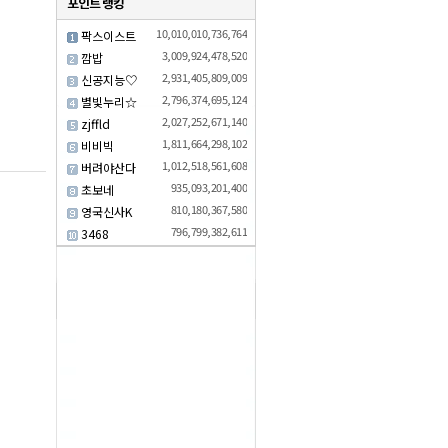
10,010,010,736,764
팍스이스트
3,009,924,478,520
깜밥
2,931,405,809,009
신공지능♡
2,796,374,695,124
별빛누리☆
2,027,252,671,140
zjffld
1,811,664,298,102
비비빅
1,012,518,561,608
버려야산다
935,093,201,400
초보네
810,180,367,580
영국신사K
796,799,382,611
3468