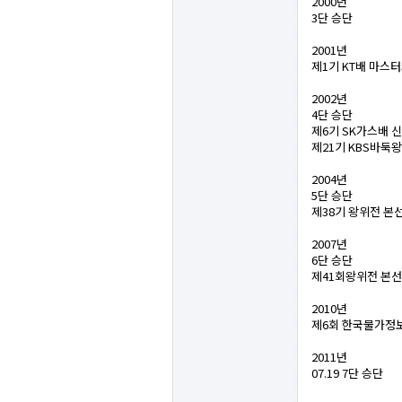
2000년
3단 승단
2001년
제1기 KT배 마스
2002년
4단 승단
제6기 SK가스배 
제21기 KBS바둑
2004년
5단 승단
제38기 왕위전 본
2007년
6단 승단
제41회왕위전 본선
2010년
제6회 한국물가정
2011년
07.19 7단 승단