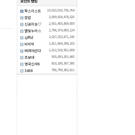
10,010,010,736,764
팍스이스트
3,009,924,478,520
깜밥
2,931,405,809,009
신공지능♡
2,796,374,695,124
별빛누리☆
2,027,252,671,140
zjffld
1,811,664,298,102
비비빅
1,012,518,561,608
버려야산다
935,093,201,400
초보네
810,180,367,580
영국신사K
796,799,382,611
3468