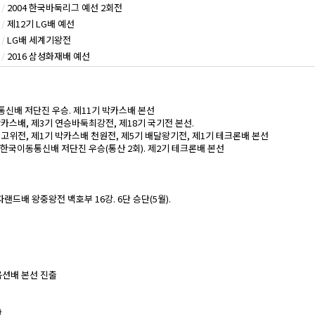
/
2004 한국바둑리그 예선 2회전
/
제12기 LG배 예선
/
LG배 세계기왕전
/
2016 삼성화재배 예선
동통신배 저단진 우승. 제11기 박카스배 본선
기 박카스배, 제3기 연승바둑최강전, 제18기 국기전 본선.
기 최고위전, 제1기 박카스배 천원전, 제5기 배달왕기전, 제1기 테크론배 본선
승단. 한국이동통신배 저단진 우승(통산 2회). 제2기 테크론배 본선
전자랜드배 왕중왕전 백호부 16강. 6단 승단(5월).
지옥션배 본선 진출
단