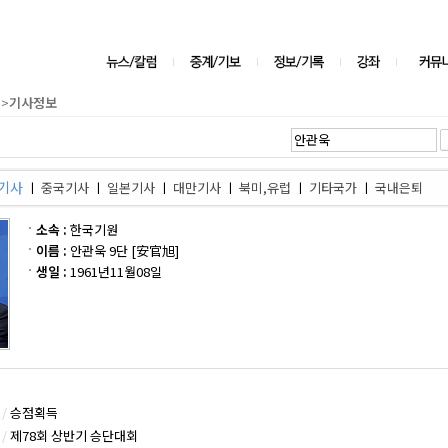
>
기사정보
기사
ㅣ
중국기사
ㅣ
일본기사
ㅣ
대만기사
ㅣ
북미,유럽
ㅣ
기타국가
ㅣ
국내은퇴
소속 :
한국기원
이름 :
안관욱 9단 [安官旭]
생일 :
1961년11월08일
/
승점획득
/
제78회 상반기 승단대회