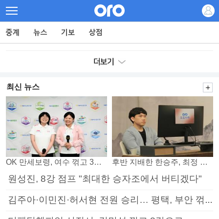
최신 뉴스
OK 만세보령, 여수 꺾고 3연패 탈출
후반 지배한 한승주, 최정 꺾고 8강 진출
원성진, 8강 점프 "최대한 승자조에서 버티겠다"
김주아·이민진·허서현 전원 승리… 평택, 부안 꺾고 5연승