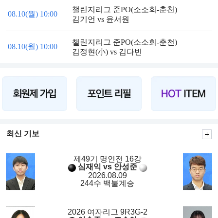
챌린지리그 준PO(소소회-춘천)
08.10(월) 10:00
김기언 vs 윤서원
챌린지리그 준PO(소소회-춘천)
08.10(월) 10:00
김정현(小) vs 김다빈
최신 기보
제49기 명인전 16강
심재익 vs 안성준
2026.08.09
244수 백불계승
2026 여자리그 9R3G-2