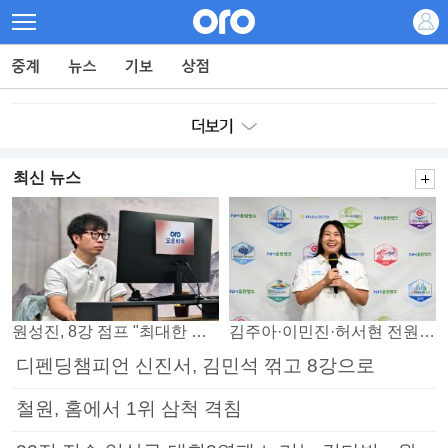
최신 뉴스
원성진, 8강 점프 "최대한 승자조에서 버티겠다"
김주아·이민진·허서현 전원 승리… 평택, 부안 꺾고 5연승
디펜딩챔피언 신진서, 김민석 꺾고 8강으로
철원, 홈에서 1위 삼척 격침