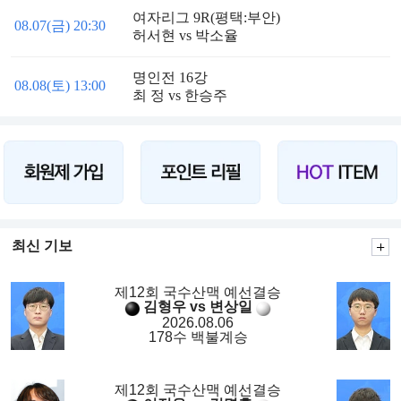
여자리그 9R(평택:부안)
08.07(금) 20:30
허서현 vs 박소율
명인전 16강
08.08(토) 13:00
최 정 vs 한승주
최신 기보
제12회 국수산맥 예선결승
김형우 vs 변상일
2026.08.06
178수 백불계승
제12회 국수산맥 예선결승