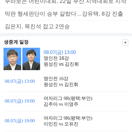
부라보콘 어린이대회, 22일 부산 지역대회로 시작
막판 형세판단이 승부 갈랐다…강유택, 8강 진출
김은지, 목진석 잡고 2연승
생중계 일정
08.07(금) 13:00
명인전 16강
원성진 vs 김진휘
명인전 16강
08.07(금) 13:00
원성진 vs 김진휘
여자리그 9R(평택:부안)
08.07(금) 19:00
김주아 vs 이영주
여자리그 9R(평택:부안)
08.07(금) 19:00
이민진 vs 오유진