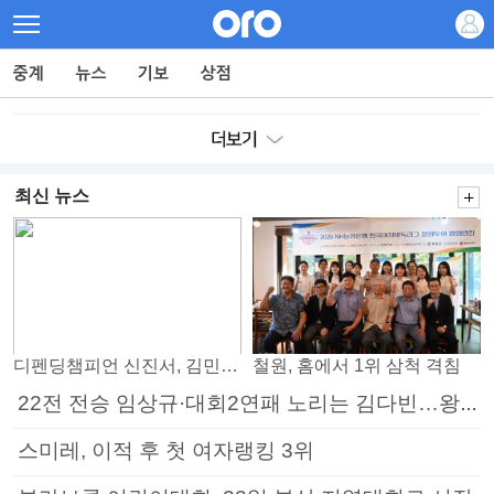
최신 뉴스
디펜딩챔피언 신진서, 김민석 꺾고 8강으로
철원, 홈에서 1위 삼척 격침
22전 전승 임상규·대회2연패 노리는 김다빈…왕중왕전 16강 7일부터
스미레, 이적 후 첫 여자랭킹 3위