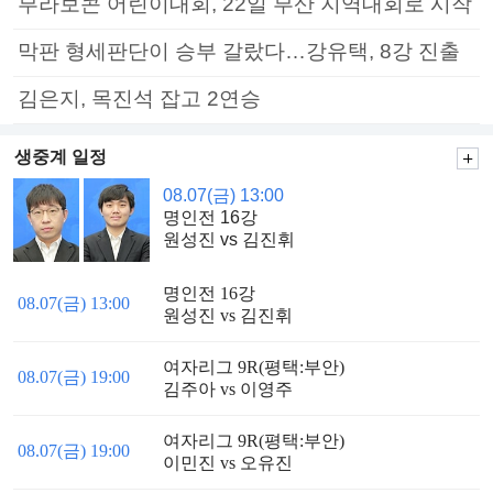
부라보콘 어린이대회, 22일 부산 지역대회로 시작
막판 형세판단이 승부 갈랐다…강유택, 8강 진출
김은지, 목진석 잡고 2연승
생중계 일정
08.07(금) 13:00
명인전 16강
원성진 vs 김진휘
명인전 16강
08.07(금) 13:00
원성진 vs 김진휘
여자리그 9R(평택:부안)
08.07(금) 19:00
김주아 vs 이영주
여자리그 9R(평택:부안)
08.07(금) 19:00
이민진 vs 오유진