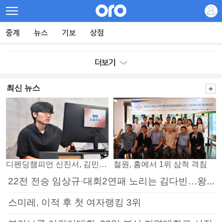
최신 뉴스
디펜딩챔피언 신진서, 김민석 꺾고 8강으로
철원, 홈에서 1위 삼척 격침
22전 전승 임상규·대회2연패 노리는 김다빈…왕중왕전 16강 7일부터
스미레, 이적 후 첫 여자랭킹 3위