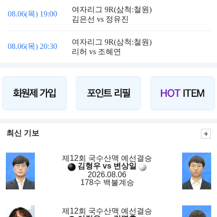
여자리그 9R(삼척:철원)
08.06(목) 19:00
김은선 vs 정유진
여자리그 9R(삼척:철원)
08.06(목) 20:30
리허 vs 조혜연
최신 기보
제12회 국수산맥 예선결승
김형우 vs 변상일
2026.08.06
178수 백불계승
제12회 국수산맥 예선결승