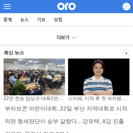
최신 뉴스
22전 전승 임상규·대회2연패 노리는 김다빈…왕중왕전 16강 7일부터
스미레, 이적 후 첫 여자랭킹 3위
부라보콘 어린이대회, 22일 부산 지역대회로 시작
막판 형세판단이 승부 갈랐다…강유택, 8강 진출