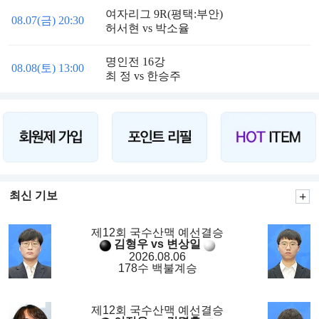
여자리그 9R(평택:부안)
08.07(금) 20:30
허서현 vs 박소율
명인전 16강
08.08(토) 13:00
최 정 vs 한승주
최신 기보
제12회 국수산맥 예선결승
김형우 vs 변상일
2026.08.06
178수 백불계승
제12회 국수산맥 예선결승