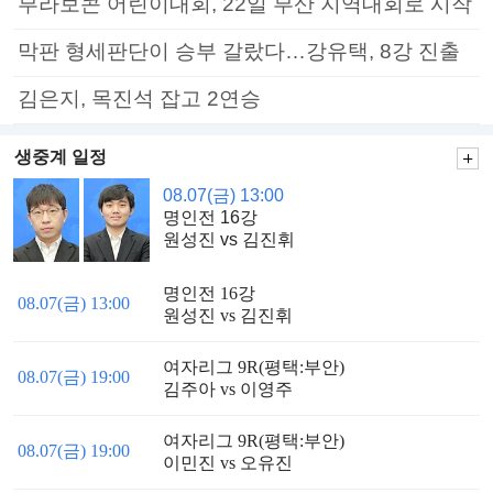
부라보콘 어린이대회, 22일 부산 지역대회로 시작
막판 형세판단이 승부 갈랐다…강유택, 8강 진출
김은지, 목진석 잡고 2연승
생중계 일정
08.07(금) 13:00
명인전 16강
원성진 vs 김진휘
명인전 16강
08.07(금) 13:00
원성진 vs 김진휘
여자리그 9R(평택:부안)
08.07(금) 19:00
김주아 vs 이영주
여자리그 9R(평택:부안)
08.07(금) 19:00
이민진 vs 오유진