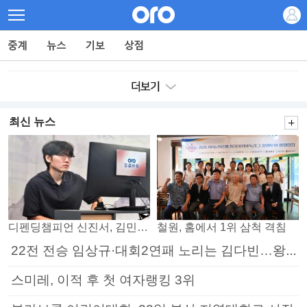
최신 뉴스
디펜딩챔피언 신진서, 김민석 꺾고 8강으로
철원, 홈에서 1위 삼척 격침
22전 전승 임상규·대회2연패 노리는 김다빈…왕중왕전 16강 7일부터
스미레, 이적 후 첫 여자랭킹 3위