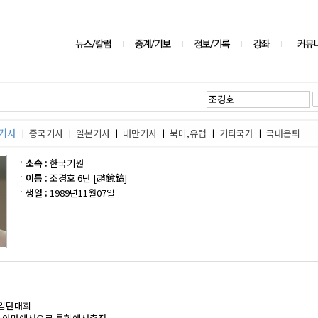
기사
ㅣ
중국기사
ㅣ
일본기사
ㅣ
대만기사
ㅣ
북미,유럽
ㅣ
기타국가
ㅣ
국내은퇴
소속 :
한국기원
이름 :
조경호 6단 [趙鏡鎬]
생일 :
1989년11월07일
 입단대회