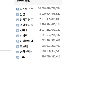
10,010,010,736,764
팍스이스트
3,009,924,478,520
깜밥
2,931,405,809,009
신공지능♡
2,796,374,695,124
별빛누리☆
2,027,252,671,140
zjffld
1,811,664,298,102
비비빅
1,012,518,561,608
버려야산다
935,093,201,400
초보네
810,180,367,580
영국신사K
796,799,382,611
3468