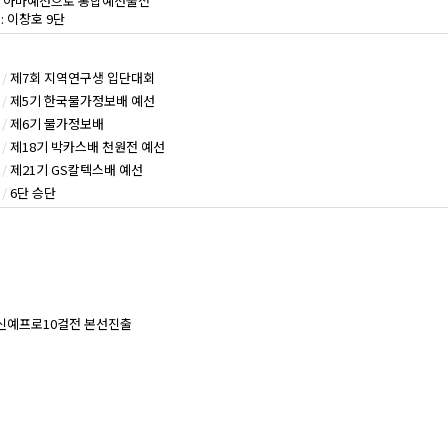
배 아마예선으로 통합예선출전
: 이창호 9단
/
제7회 지역연구생 입단대회
/
제5기 한국물가정보배 예선
/
제6기 물가정보배
/
제18기 박카스배 천원전 예선
/
제21기 GS칼텍스배 예선
/
6단 승단
 신예프로10걸전 본선진출