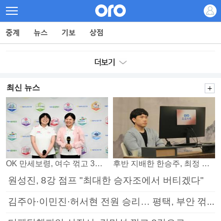
최신 뉴스
OK 만세보령, 여수 꺾고 3연패 탈출
후반 지배한 한승주, 최정 꺾고 8강 진출
원성진, 8강 점프 "최대한 승자조에서 버티겠다"
김주아·이민진·허서현 전원 승리… 평택, 부안 꺾고 5연승