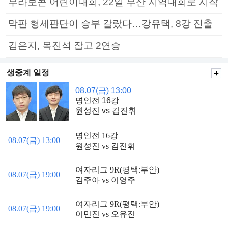
부라보콘 어린이대회, 22일 부산 지역대회로 시작
막판 형세판단이 승부 갈랐다…강유택, 8강 진출
김은지, 목진석 잡고 2연승
생중계 일정
08.07(금) 13:00
명인전 16강
원성진 vs 김진휘
명인전 16강
08.07(금) 13:00
원성진 vs 김진휘
여자리그 9R(평택:부안)
08.07(금) 19:00
김주아 vs 이영주
여자리그 9R(평택:부안)
08.07(금) 19:00
이민진 vs 오유진