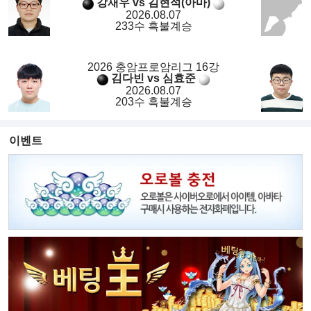
강재우 vs 김현석(아마)
2026.08.07
233수 흑불계승
2026 충암프로암리그 16강
김다빈 vs 심효준
2026.08.07
203수 흑불계승
이벤트