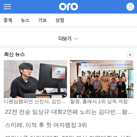
최신 뉴스
디펜딩챔피언 신진서, 김민석 꺾고 8강으로
철원, 홈에서 1위 삼척 격침
22전 전승 임상규·대회2연패 노리는 김다빈…왕중왕전 16강 7일부터
스미레, 이적 후 첫 여자랭킹 3위