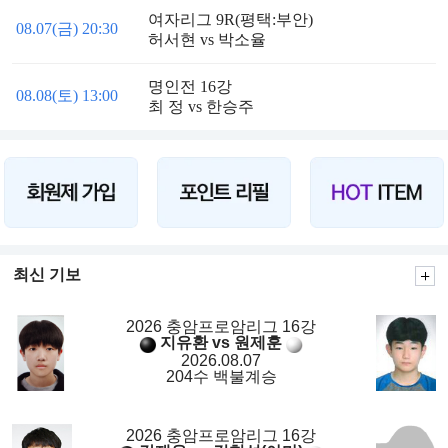
여자리그 9R(평택:부안)
08.07(금) 20:30
허서현 vs 박소율
명인전 16강
08.08(토) 13:00
최 정 vs 한승주
최신 기보
2026 충암프로암리그 16강
지유환 vs 원제훈
2026.08.07
204수 백불계승
2026 충암프로암리그 16강