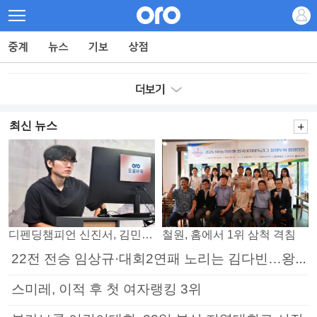
최신 뉴스
디펜딩챔피언 신진서, 김민석 꺾고 8강으로
철원, 홈에서 1위 삼척 격침
22전 전승 임상규·대회2연패 노리는 김다빈…왕중왕전 16강 7일부터
스미레, 이적 후 첫 여자랭킹 3위