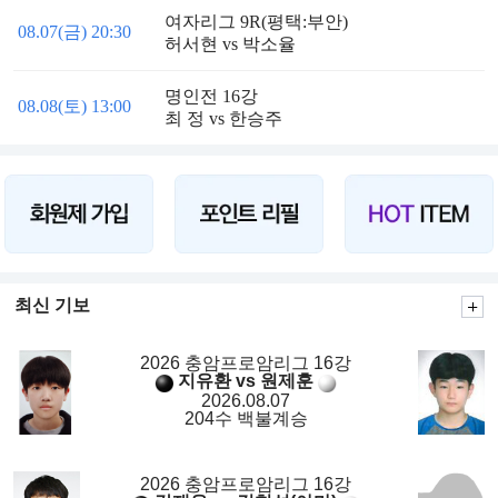
여자리그 9R(평택:부안)
08.07(금) 20:30
허서현 vs 박소율
명인전 16강
08.08(토) 13:00
최 정 vs 한승주
최신 기보
2026 충암프로암리그 16강
지유환 vs 원제훈
2026.08.07
204수 백불계승
2026 충암프로암리그 16강