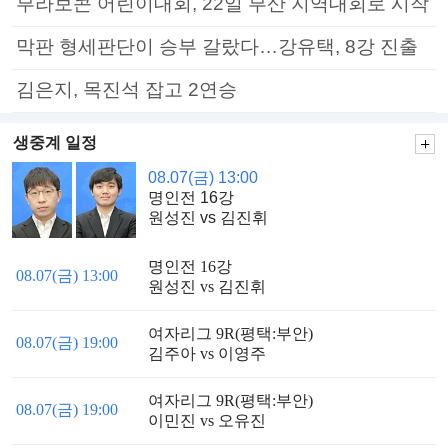
부라보콘 어린이대회, 22일 부산 지역대회로 시작
막판 형세판단이 승부 갈랐다…강유택, 8강 진출
김은지, 목진석 잡고 2연승
생중계 일정
08.07(금) 13:00
명인전 16강
원성진 vs 김진휘
명인전 16강
08.07(금) 13:00
원성진 vs 김진휘
여자리그 9R(평택:부안)
08.07(금) 19:00
김주아 vs 이영주
여자리그 9R(평택:부안)
08.07(금) 19:00
이민진 vs 오유진