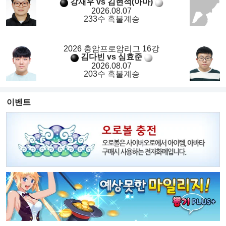
강재우 vs 김현석(아마)
2026.08.07
233수 흑불계승
2026 충암프로암리그 16강
김다빈 vs 심효준
2026.08.07
203수 흑불계승
이벤트