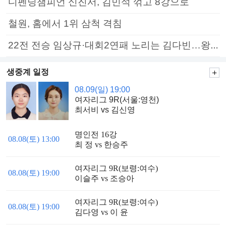
디펜딩챔피언 신진서, 김민석 꺾고 8강으로
철원, 홈에서 1위 삼척 격침
22전 전승 임상규·대회2연패 노리는 김다빈…왕중왕전 16강 7일부터
생중계 일정
08.09(일) 19:00
여자리그 9R(서울:영천)
최서비 vs 김신영
명인전 16강
08.08(토) 13:00
최 정 vs 한승주
여자리그 9R(보령:여수)
08.08(토) 19:00
이슬주 vs 조승아
여자리그 9R(보령:여수)
08.08(토) 19:00
김다영 vs 이 윤