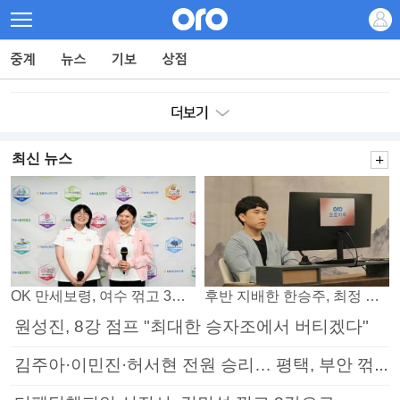
최신 뉴스
OK 만세보령, 여수 꺾고 3연패 탈출
후반 지배한 한승주, 최정 꺾고 8강 진출
원성진, 8강 점프 "최대한 승자조에서 버티겠다"
김주아·이민진·허서현 전원 승리… 평택, 부안 꺾고 5연승