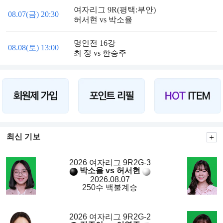
여자리그 9R(평택:부안)
08.07(금) 20:30
허서현 vs 박소율
명인전 16강
08.08(토) 13:00
최 정 vs 한승주
최신 기보
2026 여자리그 9R2G-3
박소율 vs 허서현
2026.08.07
250수 백불계승
2026 여자리그 9R2G-2