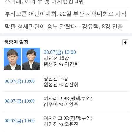
스미레, 이적 후 첫 여자랭킹 3위
부라보콘 어린이대회, 22일 부산 지역대회로 시작
막판 형세판단이 승부 갈랐다…강유택, 8강 진출
생중계 일정
08.07(금) 13:00
명인전 16강
원성진 vs 김진휘
명인전 16강
08.07(금) 13:00
원성진 vs 김진휘
여자리그 9R(평택:부안)
08.07(금) 19:00
김주아 vs 이영주
여자리그 9R(평택:부안)
08.07(금) 19:00
이민진 vs 오유진