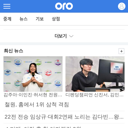
최신 뉴스
김주아·이민진·허서현 전원 승리… 평택, 부안 꺾고 5연승
디펜딩챔피언 신진서, 김민석 꺾고 8강으로
철원, 홈에서 1위 삼척 격침
22전 전승 임상규·대회2연패 노리는 김다빈…왕중왕전 16강 7일부터