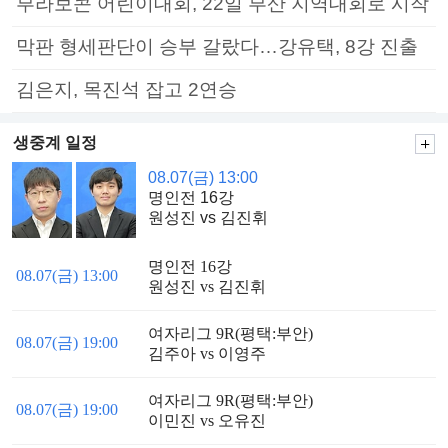
부라보콘 어린이대회, 22일 부산 지역대회로 시작
막판 형세판단이 승부 갈랐다…강유택, 8강 진출
김은지, 목진석 잡고 2연승
생중계 일정
08.07(금) 13:00
명인전 16강
원성진 vs 김진휘
명인전 16강
08.07(금) 13:00
원성진 vs 김진휘
여자리그 9R(평택:부안)
08.07(금) 19:00
김주아 vs 이영주
여자리그 9R(평택:부안)
08.07(금) 19:00
이민진 vs 오유진