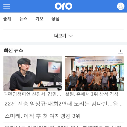
최신 뉴스
디펜딩챔피언 신진서, 김민석 꺾고 8강으로
철원, 홈에서 1위 삼척 격침
22전 전승 임상규·대회2연패 노리는 김다빈…왕중왕전 16강 7일부터
스미레, 이적 후 첫 여자랭킹 3위