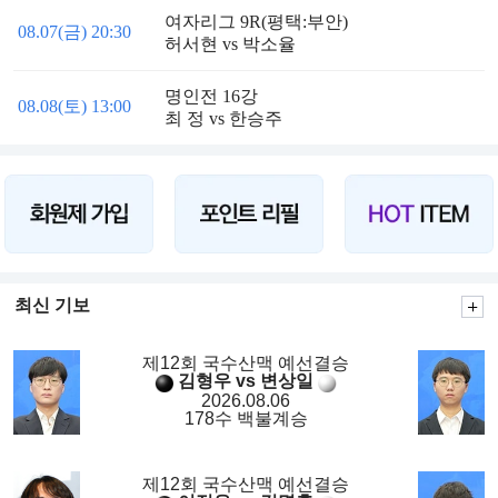
여자리그 9R(평택:부안)
08.07(금) 20:30
허서현 vs 박소율
명인전 16강
08.08(토) 13:00
최 정 vs 한승주
최신 기보
제12회 국수산맥 예선결승
김형우 vs 변상일
2026.08.06
178수 백불계승
제12회 국수산맥 예선결승