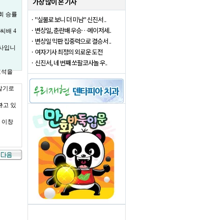
"실물로 보니 더 미남" 신진서 ..
변상일, 춘란배 우승…메이저세..
변상일 막판 집중력으로 결승서 ..
여자기사 최정의 외로운 도전
신진서, 네 번째 쏘팔코사놀 우..