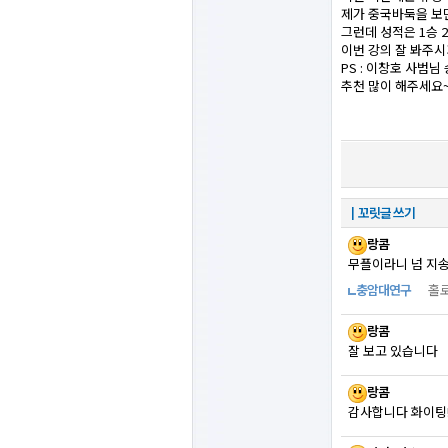
제가 중국바둑을 보
그런데 성적은 1승 2
이번 강의 잘 봐주시
PS : 이창호 사범
추천 많이 해주세요
┃꼬릿글 쓰기
랑콤
무플이라니 넘 지
충암대연구
홀로
랑콤
잘 보고 있습니다
랑콤
감사합니다 화이팅!!