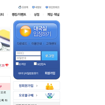
ID 저장
보안접속
천
28
회원가입
아이디/비밀번호 찾기