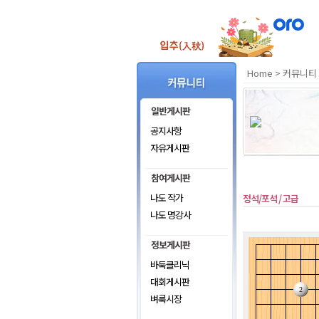
Home
>
커뮤니티
공지사항
자유게시판
나도 작가
정석/포석 / 고급
나도 명강사
바둑클리닉
대회게시판
벼룩시장