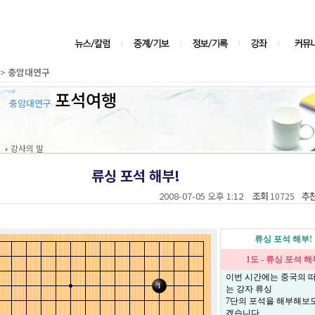
>
충암대연구
포석여행
충암대연구
강사의 말
류싱 포석 해부!
2008-07-05 오후 1:12
조회
추
10725