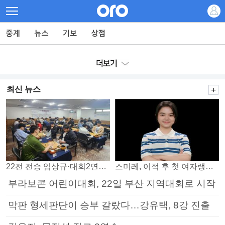
최신 뉴스
22전 전승 임상규·대회2연패 노리는 김다빈…왕중왕전 16강 7일부터
스미레, 이적 후 첫 여자랭킹 3위
부라보콘 어린이대회, 22일 부산 지역대회로 시작
막판 형세판단이 승부 갈랐다…강유택, 8강 진출