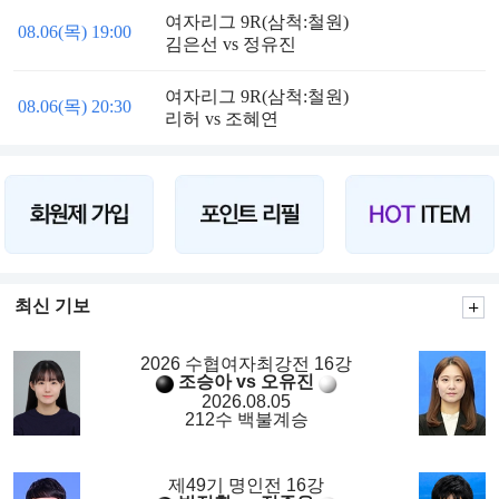
여자리그 9R(삼척:철원)
08.06(목) 19:00
김은선 vs 정유진
여자리그 9R(삼척:철원)
08.06(목) 20:30
리허 vs 조혜연
최신 기보
2026 수협여자최강전 16강
조승아 vs 오유진
2026.08.05
212수 백불계승
제49기 명인전 16강