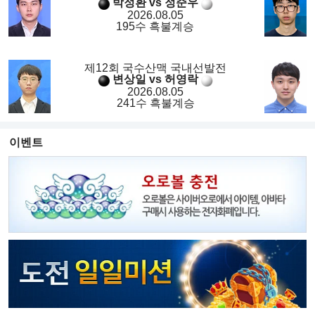
박정환 vs 정준우
2026.08.05
195수 흑불계승
제12회 국수산맥 국내선발전
변상일 vs 허영락
2026.08.05
241수 흑불계승
이벤트