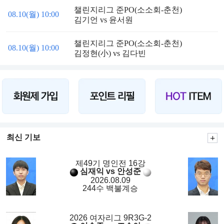
챌린지리그 준PO(소소회-춘천)
08.10(월) 10:00
김기언 vs 윤서원
챌린지리그 준PO(소소회-춘천)
08.10(월) 10:00
김정현(小) vs 김다빈
최신 기보
제49기 명인전 16강
심재익 vs 안성준
2026.08.09
244수 백불계승
2026 여자리그 9R3G-2