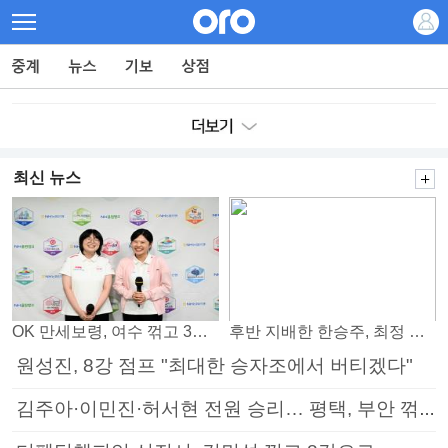
최신 뉴스
OK 만세보령, 여수 꺾고 3연패 탈출
후반 지배한 한승주, 최정 꺾고 8강 진출
원성진, 8강 점프 "최대한 승자조에서 버티겠다"
김주아·이민진·허서현 전원 승리… 평택, 부안 꺾고 5연승