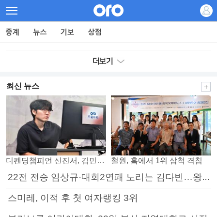
최신 뉴스
디펜딩챔피언 신진서, 김민석 꺾고 8강으로
철원, 홈에서 1위 삼척 격침
22전 전승 임상규·대회2연패 노리는 김다빈…왕중왕전 16강 7일부터
스미레, 이적 후 첫 여자랭킹 3위