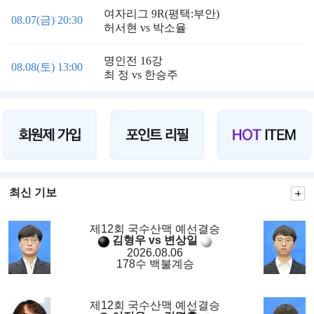
여자리그 9R(평택:부안)
08.07(금) 20:30
허서현 vs 박소율
명인전 16강
08.08(토) 13:00
최 정 vs 한승주
최신 기보
제12회 국수산맥 예선결승
김형우 vs 변상일
2026.08.06
178수 백불계승
제12회 국수산맥 예선결승