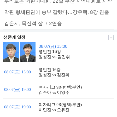
부라보콘 어린이대회, 22일 부산 지역대회로 시작
막판 형세판단이 승부 갈랐다…강유택, 8강 진출
김은지, 목진석 잡고 2연승
생중계 일정
08.07(금) 13:00
명인전 16강
원성진 vs 김진휘
명인전 16강
08.07(금) 13:00
원성진 vs 김진휘
여자리그 9R(평택:부안)
08.07(금) 19:00
김주아 vs 이영주
여자리그 9R(평택:부안)
08.07(금) 19:00
이민진 vs 오유진