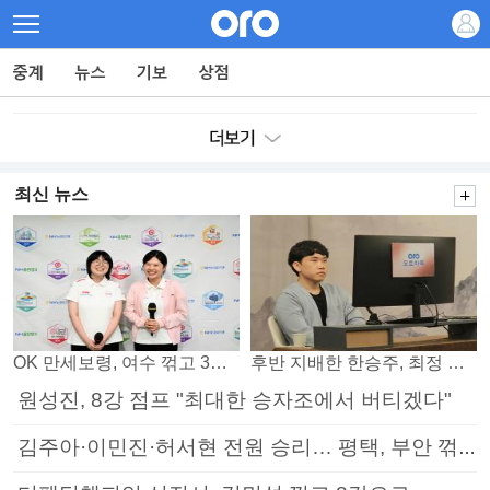
최신 뉴스
OK 만세보령, 여수 꺾고 3연패 탈출
후반 지배한 한승주, 최정 꺾고 8강 진출
원성진, 8강 점프 "최대한 승자조에서 버티겠다"
김주아·이민진·허서현 전원 승리… 평택, 부안 꺾고 5연승