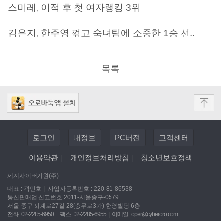
스미레, 이적 후 첫 여자랭킹 3위
김은지, 한주영 꺾고 숙녀팀에 소중한 1승 선..
목록
로그인
내정보
PC버전
고객센터
이용약관
|
개인정보처리방침
|
청소년보호정책
세계사이버기원(주)
대표 : 곽민호
|
사업자등록번호 : 220-81-86538
통신판매업 신고번호:2011-서울중구-0579
서울 중구 퇴계로27길 28(충무로3가) 한영빌딩 6층
전화 : 02-2285-6950
|
팩스 : 02-2285-6955
|
이메일 :
oper@cyberoro.com