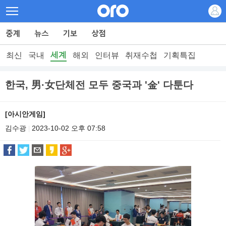
세계
최신
국내
해외
인터뷰
취재수첩
기획특집
한국, 男·女단체전 모두 중국과 '金' 다툰다
[아시안게임]
김수광
2023-10-02 오후 07:58
|