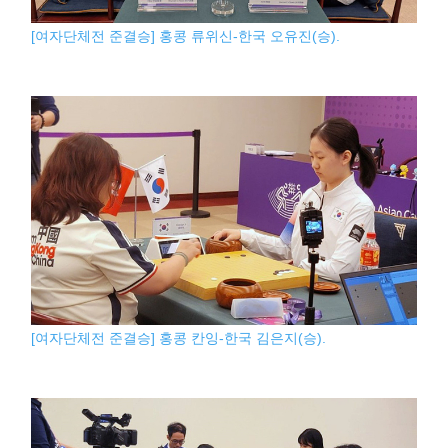
[여자단체전 준결승] 홍콩 류위신-한국 오유진(승).
[여자단체전 준결승] 홍콩 칸잉-한국 김은지(승).