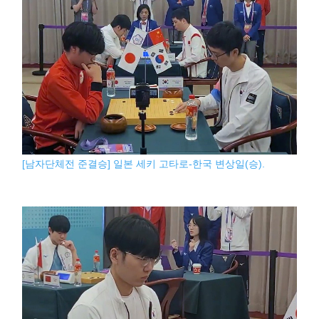
[남자단체전 준결승] 일본 세키 고타로-한국 변상일(승).