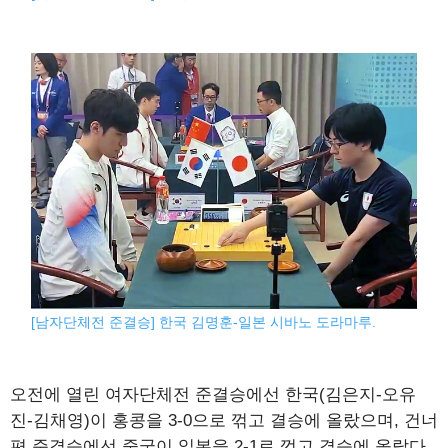
[남자단체전 준결승] 한국 김명훈-일본 시바노 도라마루.
오전에 열린 여자단체전 준결승에선 한국(김은지-오유
진-김채영)이 홍콩을 3-0으로 꺾고 결승에 올랐으며, 건너
편 준결승에선 중국이 일본을 2-1로 꺾고 결승에 올랐다.