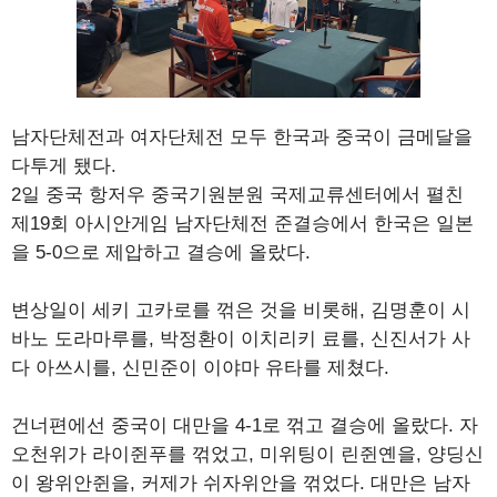
남자단체전과 여자단체전 모두 한국과 중국이 금메달을
다투게 됐다.
2일 중국 항저우 중국기원분원 국제교류센터에서 펼친
제19회 아시안게임 남자단체전 준결승에서 한국은 일본
을 5-0으로 제압하고 결승에 올랐다.
변상일이 세키 고카로를 꺾은 것을 비롯해, 김명훈이 시
바노 도라마루를, 박정환이 이치리키 료를, 신진서가 사
다 아쓰시를, 신민준이 이야마 유타를 제쳤다.
건너편에선 중국이 대만을 4-1로 꺾고 결승에 올랐다. 자
오천위가 라이쥔푸를 꺾었고, 미위팅이 린쥔옌을, 양딩신
이 왕위안쥔을, 커제가 쉬자위안을 꺾었다. 대만은 남자