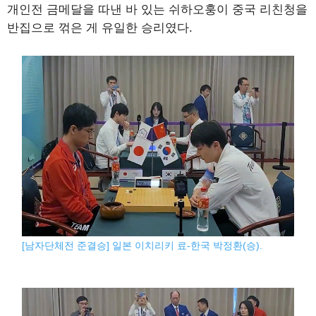
개인전 금메달을 따낸 바 있는 쉬하오훙이 중국 리친청을
반집으로 꺾은 게 유일한 승리였다.
[남자단체전 준결승] 일본 이치리키 료-한국 박정환(승).