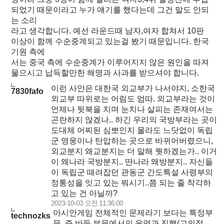
되었기 때문이라고 누가 얘기를 했다는데 그건 말도 안되
는 소리
라고 생각합니다. 예선 라운드때 남자,여자 합쳐서 10판
이상이 함께 수순중계되고 있는걸 봤기 때문입니다. 한국
기원 측에
서는 중국 측에 수순중계가 이루어지지 않은 원인을 따져
물으시고 납득할만한 해명과 사과를 받으셔야 합니다.
이런 사안은 대한국 외교부가 나서야지, 소한국
7830fafo
외교부 따위로는 어림도 엄따. 외교부라는 것이
언제나 뒷북을 치며 눈치나 살피는 존재여서는
곤란하지 않겠나.. 하긴 우리의 국방부라는 곳이
도대체 어찌된 심뽀인지 몰라도 느닷없이 독립
군 영웅이나 탄압하는 곳으로 바뀌어버렸으니,
외교분지 왜교분지는 더 말해 뭣하겠는가.. 이거
이 왜나라 국방분지.. 딴나라 왜방분지.. 자신들
이 독립군 때려잡던 관동군 간도특설 사령부의
정통성을 잇고 있는 뭐시기..쯤 되는 줄 착각하
고 있는 건 아닐까?
2023-10-03 오전 11:36:00
아시안게임 전체적인 문제라기 보다는 특정부
technozks
문, 즉 바둑 부문에서의 운영과 진행(고의적