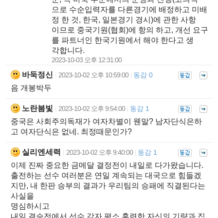
으로 수순입력자를 다른경기에 배정하고 미배
정 한 것, 한국, 일본경기 경시)에 관한 사항
이므로 중국기원(협회)에 항의 하고, 개선 요구
를 파트너인 한국기원에서 해야 한다고 생
각합니다.
2023-10-03 오후 12:31:00
바둑정신
2023-10-02 오후 10:59:00
동감 0
|
|
음 개봉박두
노란봄빛
2023-10-02 오후 9:54:00
동감 1
|
|
중국은 사회주의독재가 여자차별이 웬말? 남자단식은하
고 여자단식은 없네. 최정때문인가?
실리엔세력
2023-10-02 오후 9:40:00
동감 1
|
|
이제 진짜 중요한 금메달 결정전이 내일로 다가왔습니다.
출전하는 선수 여러분은 연일 계속되는 대국으로 힘들겠
지만, 내 한판 승부의 결과가 우리팀의 승패에 직결된다는
사실을
명심하시고
내일 결승전에서 선수 각자 평소 훈련한 자신의 기량과 집