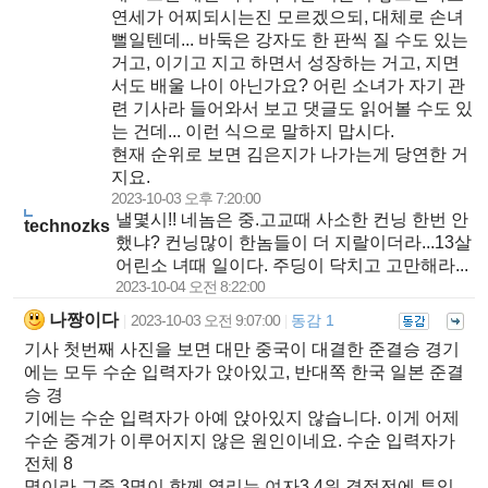
연세가 어찌되시는진 모르겠으되, 대체로 손녀
뻘일텐데... 바둑은 강자도 한 판씩 질 수도 있는
거고, 이기고 지고 하면서 성장하는 거고, 지면
서도 배울 나이 아닌가요? 어린 소녀가 자기 관
련 기사라 들어와서 보고 댓글도 읽어볼 수도 있
는 건데... 이런 식으로 말하지 맙시다.
현재 순위로 보면 김은지가 나가는게 당연한 거
지요.
2023-10-03 오후 7:20:00
낼몇시!! 네놈은 중.고교때 사소한 컨닝 한번 안
technozks
했냐? 컨닝많이 한놈들이 더 지랄이더라...13살
어린소 녀때 일이다. 주딩이 닥치고 고만해라...
2023-10-04 오전 8:22:00
나짱이다
2023-10-03 오전 9:07:00
동감 1
|
|
기사 첫번째 사진을 보면 대만 중국이 대결한 준결승 경기
에는 모두 수순 입력자가 앉아있고, 반대쪽 한국 일본 준결
승 경
기에는 수순 입력자가 아예 앉아있지 않습니다. 이게 어제
수순 중계가 이루어지지 않은 원인이네요. 수순 입력자가
전체 8
명이라 그중 3명이 함께 열리는 여자3,4위 결정전에 투입