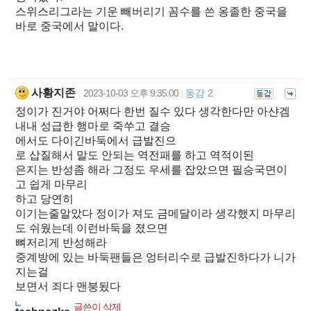
스위스리그라는 기운 빼버리기 꼼수를 쓴 옹졸한 중국을
바로 중국에서 말이다.
사황지존
2023-10-03 오후 9:35:00
동감 2
|
|
정이가 진거야 어쩌다 한번 질수 있다 생각한다만 아샨겜
내내 성급한 행마로 죽쑤고 결승
에서도 다이긴바둑에서 급발진으
로 삽질해서 말도 안되는 역전패를 하고 역적이된
은지는 반성좀 해라 그정도 우세를 잡았으면 필승국면이
고 쉽게 마무리
하고 당연히
이기는줄알았다 정이가 져도 금메달이라 생각했지 마무리
도 쉬웠는데 이런바둑을 졌으면
뼈저리게 반성해라
중계방에 있는 바둑팬들은 엉터리수로 급발진하다가 니가
지는걸
보면서 죄다 맨붕됬다
글쓴이 삭제