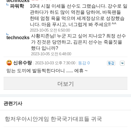
technozks
파워학
10대 시절 이세돌 선수도 그랬습니다. 강수로 일
관하다가 하도 많이 역전을 당하여, 바둑팬들
한테 엄청 욕을 먹으며 세계정상으로 성장했습
니다. 마음 푸시고, 너그럽게 봐 주세요!! ^^
2023-10-05 오전 6:50:00
사황지존님! 누군 지고 싶어 지나요? 최정 선수
technozks
가 진것은 당연하고, 김은지 선수는 죽을짓을
했다 입니까?
2023-10-05 오전 6:48:00
신유수랑
2023-10-03 오후 7:30:00
동감 0
|
|
믿는 도끼에 발등찍힌다더니 ...... 에휴 ~
더보기
관련기사
항저우아시안게임 한국국가대표들 귀국