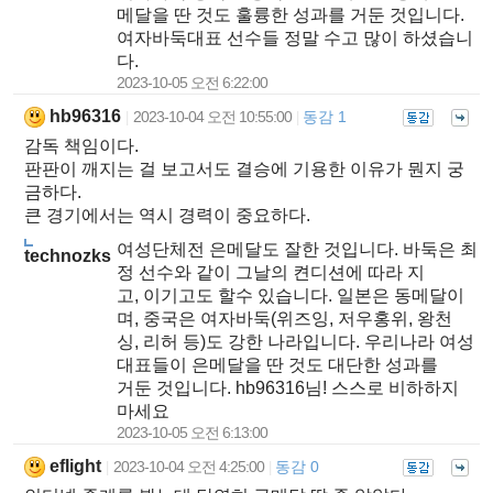
메달을 딴 것도 훌륭한 성과를 거둔 것입니다.
여자바둑대표 선수들 정말 수고 많이 하셨습니
다.
2023-10-05 오전 6:22:00
hb96316
2023-10-04 오전 10:55:00
동감 1
|
|
감독 책임이다.
판판이 깨지는 걸 보고서도 결승에 기용한 이유가 뭔지 궁
금하다.
큰 경기에서는 역시 경력이 중요하다.
여성단체전 은메달도 잘한 것입니다. 바둑은 최
technozks
정 선수와 같이 그날의 켠디션에 따라 지
고, 이기고도 할수 있습니다. 일본은 동메달이
며, 중국은 여자바둑(위즈잉, 저우홍위, 왕천
싱, 리허 등)도 강한 나라입니다. 우리나라 여성
대표들이 은메달을 딴 것도 대단한 성과를
거둔 것입니다. hb96316님! 스스로 비하하지
마세요
2023-10-05 오전 6:13:00
eflight
2023-10-04 오전 4:25:00
동감 0
|
|