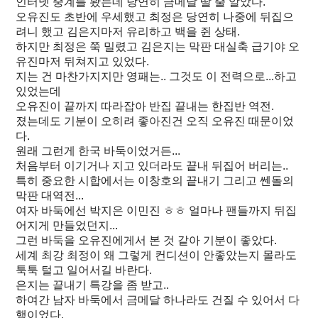
인터넷 중계를 봤는데 당연히 금메달 딸 줄 알았다.
오유진도 초반에 우세했고 최정은 당연히 나중에 뒤집으
려니 했고 김은지마저 유리하고 백을 쥔 상태.
하지만 최정은 쭉 밀렸고 김은지는 막판 대실축 급기야 오
유진마저 뒤쳐지고 있었다.
지는 건 마찬가지지만 영패는.. 그것도 이 전력으로...하고
있었는데
오유진이 끝까지 따라잡아 반집 끝내는 한집반 역전.
졌는데도 기분이 오히려 좋아진건 오직 오유진 때문이었
다.
원래 그런게 한국 바둑이었거든...
처음부터 이기거나 지고 있더라도 끝내 뒤집어 버리는..
특히 중요한 시합에서는 이창호의 끝내기 그리고 쎈돌의
막판 대역전...
여자 바둑에선 박지은 이민진 ㅎㅎ 얼마나 팬들까지 뒤집
어지게 만들었던지...
그런 바둑을 오유진에게서 본 것 같아 기분이 좋았다.
세계 최강 최정이 왜 그렇게 컨디션이 안좋았는지 몰라도
툭툭 털고 일어서길 바란다.
은지는 끝내기 특강을 좀 받고..
하여간 남자 바둑에서 금메달 하나라도 건질 수 있어서 다
행이었다.