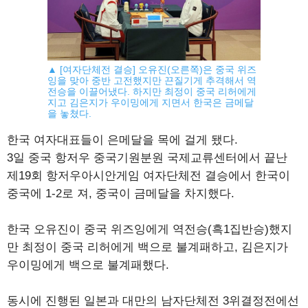
▲ [여자단체전 결승] 오유진(오른쪽)은 중국 위즈
잉을 맞아 중반 고전했지만 끈질기게 추격해서 역
전승을 이끌어냈다. 하지만 최정이 중국 리허에게
지고 김은지가 우이밍에게 지면서 한국은 금메달
을 놓쳤다.
한국 여자대표들이 은메달을 목에 걸게 됐다.
3일 중국 항저우 중국기원분원 국제교류센터에서 끝난
제19회 항저우아시안게임 여자단체전 결승에서 한국이
중국에 1-2로 져, 중국이 금메달을 차지했다.
한국 오유진이 중국 위즈잉에게 역전승(흑1집반승)했지
만 최정이 중국 리허에게 백으로 불계패하고, 김은지가
우이밍에게 백으로 불계패했다.
동시에 진행된 일본과 대만의 남자단체전 3위결정전에선