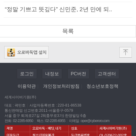
“정말 기쁘고 뜻깊다” 신민준, 2년 만에 되..
목록
로그인
내정보
PC버전
고객센터
이용약관
|
개인정보처리방침
|
청소년보호정책
세계사이버기원(주)
대표 : 곽민호
|
사업자등록번호 : 220-81-86538
통신판매업 신고번호:2011-서울중구-0579
서울 중구 퇴계로27길 28(충무로3가) 한영빌딩 6층
전화 : 02-2285-6950
|
팩스 : 02-2285-6955
|
이메일 :
oper@cyberoro.com