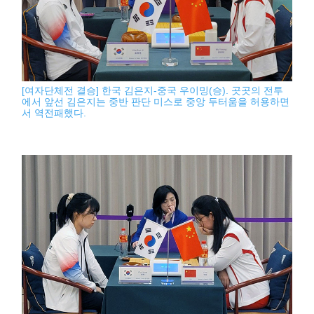
[여자단체전 결승] 한국 김은지-중국 우이밍(승). 곳곳의 전투
에서 앞선 김은지는 중반 판단 미스로 중앙 두터움을 허용하면
서 역전패했다.