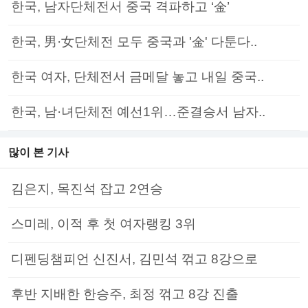
한국, 남자단체전서 중국 격파하고 ‘金’
한국, 男·女단체전 모두 중국과 '金' 다툰다..
한국 여자, 단체전서 금메달 놓고 내일 중국..
한국, 남·녀단체전 예선1위…준결승서 남자..
많이 본 기사
김은지, 목진석 잡고 2연승
스미레, 이적 후 첫 여자랭킹 3위
디펜딩챔피언 신진서, 김민석 꺾고 8강으로
후반 지배한 한승주, 최정 꺾고 8강 진출