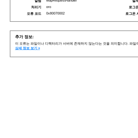
MapRequestHandler
알림
실제
oro
처리기
로그온
0x80070002
오류 코드
로그온 
추가 정보:
이 오류는 파일이나 디렉터리가 서버에 존재하지 않는다는 것을 의미합니다. 파일이
상세 정보 보기 »