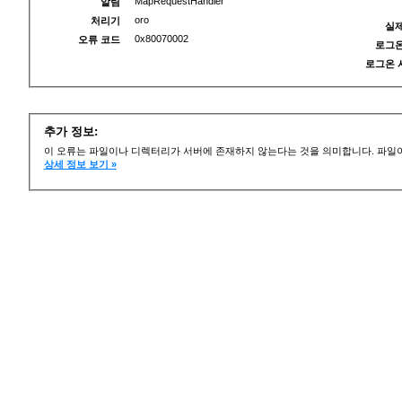
MapRequestHandler
알림
oro
처리기
실제
0x80070002
오류 코드
로그온
로그온 
추가 정보:
이 오류는 파일이나 디렉터리가 서버에 존재하지 않는다는 것을 의미합니다. 파일이
상세 정보 보기 »