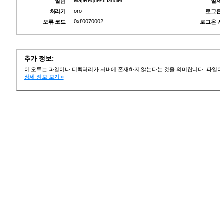
MapRequestHandler
알림
실제
oro
처리기
로그온
0x80070002
오류 코드
로그온 
추가 정보:
이 오류는 파일이나 디렉터리가 서버에 존재하지 않는다는 것을 의미합니다. 파일이
상세 정보 보기 »