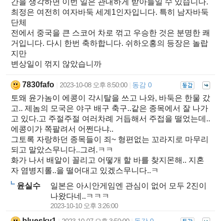
간을 생각하면 이번 일은 관대하게 받아들일 수 있습니다.
최정은 여전히 여자바둑 세계1인자입니다. 특히 남자바둑
단체
전에서 중국을 큰 스코어 차로 꺾고 우승한 것은 분명한 쾌
거입니다. 다시 한번 축하합니다. 쉬하오홍의 등장은 놀랍
지만
변상일이 꺾지 않았습니까
7830fafo
2023-10-08 오후 8:50:00
동감 0
|
|
토왜 윤가놈이 에콩이 각시탈을 쓰고 나와, 바둑은 한물 갔
고.. 제놈의 모국은 야구 배구 축구..같은 종목에서 잘 나가
고 있다.고 주절주절 여러차례 거듭해서 주접을 떨었는데..
에콩이가 쪽팔려서 어쩐다냐..
그토록 자랑하던 종목들이 죄~ 형편없는 꼬라지로 마무리
되고 말았스무니다..그려.ㅋㅋ
화가 나서 배알이 꼴리고 어떻개 할 바를 찾지몬해.. 지혼
자 염병지롤..을 떨어대고 있겠스무니다..ㅋ
윤실수
일본은 아시안게임엔 관심이 없어 모두 2진이
나왔다네..ㅋㅋㅋ
2023-10-10 오후 3:26:00
bluesky1
2023-10-07 오후 3:50:00
동감 0