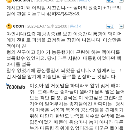
|
|
게시판이 왜 이리덜 시끄럽냐 ~~ 돌머리 원숭이 + 개구리
덜이 판을 치는구나 @#$%*(&#$%&
econ
2023-10-07 오후 2:24:00
동감 4
|
|
야인시대(요즘 재방송중)를 보면 이승만 대통령이 맥아더
에게 전화로 파병을 요청하는 장면이 나옵니다. 이승만은
맥아더 친
형의 친구이고 영어가 능통했기에 곤란해 하는 맥아더를
설득할수 있었지요. 당시 다른 사람이 대통령이었다면 맥
아더를 설득
할수 없었기에 공산통일이 되었을 겁니다. 이영얘씨는 그
런 사실을 알기에 이승만의 공로를 인정하는 것입니다.
이것아 뭔 거짓말을 하더라도 앞뒤 맞게 해야
7830fafo
쥐.. 토왜..라는 종자들이 원래가 남의 말은 들어
보는 척만 할 뿐, 결국은 지 하고싶은 고집대로
기어이 밀어부치는 종자들이긴 하다마는.. 당시
의 미국은 서쪽과 북쪽의 공산당들을 견제하기
위해 대만과 한반도 남쪽을 사수할 수밖에 없는
입장이었기 때문에 뤼숭마니 놈이 아니라 다른
누가 대통령 직위에 있었더라도 미군은 들어올