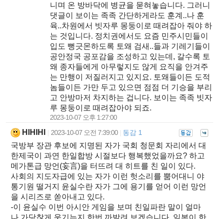
니며 온 방바닥에 병균을 묻혀놓습니다. 그러니
댓글이 보이는 족족 간단하게라도 훈계..나 훈
육..차원에서 빗자루 몽둥이로 때려잡아 줘야 하
는 것입니다. 정치권에서도 요즘 민주시민들이
입도 뻥긋몬하도록 토왜 검새..들과 기레기들이
공안정국 공포감을 조성하고 있는데, 갈수록 토
왜 종자들에게 아무렇지도 않게 요직을 안겨주
는 만행이 저질러지고 있지요. 토왜들이든 도적
놈들이든 가만 두고 있으면 점점 더 기승을 부리
고 안방마저 차지하는 겁니다. 보이는 족족 빗자
루 몽둥이로 때려잡아야 되죠.
2023-10-07 오후 1:27:00
HIHIHI
2023-10-07 오전 7:39:00
동감 1
|
|
국방부 장관 후보에 지명된 자가 국회 청문회 자리에서 대
한제국이 과연 한일합방 시절보다 행복했었을까요? 하고
메가톤급 망언(妄言)을 터뜨려 대 히트를 친 일이 있다.
사회의 지도자급에 있는 자가 이런 헛소리를 뿜어대니 야
통기원 떨거지 윤실수란 자가 그에 용기를 얻어 이런 망언
을 시리즈로 쏟아내고 있다.
-이 윤실수 이번 아시안 게임을 보며 친일파란 말이 얼마
나 가당찮게 웃기는지 한번 까발려 보겠습니다. 일본이 한