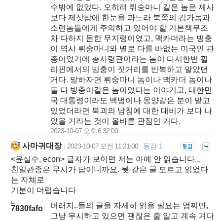
수밖에 없었다. 오히려 뤼숭마니 같은 놈은 제사
보다 제삿밥에 한눈을 파느라 북쪽의 김가놈과
소련놈들에게 주의하고 있어야 할 기본책무조
차 다하지 몬한 무지렁이였고, 맥카더라는 빙충
이 역시 뤼숭마니와 별로 다를 바없는 미국인 관
종이었기에 총사령관이라는 놈이 다시한번 필
리핀에서의 빙충이 짓거리를 반복하고 말았던
거다. 말하자면 뤼숭마니 놈이나 맥카더 놈이나
둘 다 빙충이같은 놈이었다는 이야기고, 대한민
국 대통령이라도 백범이나 몽양같은 분이 맡고
있었더라면 북괴의 남침에 대한 대비가 보다 나
았을 거라는 것이 올바른 관점인 거다.
2023-10-07 오후 6:32:00
사마귀대장
2023-10-07 오전 11:21:00
동감 1
|
|
<윤실수, econ> 글자가 보이면 저는 아예 안 읽습니다...
친일관종은 무시가 답이니까요. 뭣 같은 글 모르고 읽었다
는 자체로
기분이 더럽습니다
버러지..들의 글을 자세히 읽을 필요는 엄찌만,
7830fafo
그냥 무시하고 있으면 괜찮은 줄 알고 계속 겨다