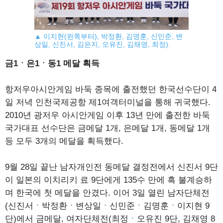
▲ 이지현(왼쪽부터), 박정환, 김명훈, 신민준, 변
상일, 신진서, 김은지, 오유진, 김채영, 최정).
금1ㆍ은1ㆍ동1 메달 획득
항저우아시안게임 바둑 종목에 출전했던 한국선수단이 4
일 저녁 인천국제공항 제1여객터미널을 통해 귀국했다.
2010년 광저우 아시안게임 이후 13년 만에 출전한 바둑
국가대표 선수단은 금메달 1개, 은메달 1개, 동메달 1개
등 모두 3개의 메달을 획득했다.
9월 28일 끝난 남자개인전 동메달 결정전에서 신진서 9단
이 일본의 이치리키 료 9단에게 135수 만에 흑 불계승하
며 한국에 첫 메달을 안겼다. 이어 3일 열린 남자단체전
(신진서ㆍ박정환ㆍ변상일ㆍ신민준ㆍ김명훈ㆍ이지현 9
단)에서 금메달, 여자단체전(최정ㆍ오유진 9단, 김채영 8