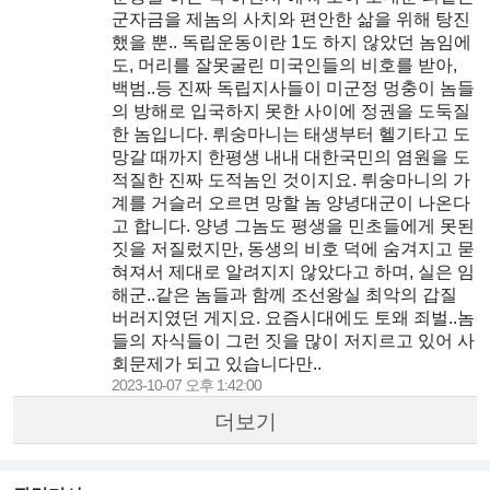
군자금을 제놈의 사치와 편안한 삶을 위해 탕진
했을 뿐.. 독립운동이란 1도 하지 않았던 놈임에
도, 머리를 잘못굴린 미국인들의 비호를 받아,
백범..등 진짜 독립지사들이 미군정 멍충이 놈들
의 방해로 입국하지 못한 사이에 정권을 도둑질
한 놈입니다. 뤼숭마니는 태생부터 헬기타고 도
망갈 때까지 한평생 내내 대한국민의 염원을 도
적질한 진짜 도적놈인 것이지요. 뤼숭마니의 가
계를 거슬러 오르면 망할 놈 양녕대군이 나온다
고 합니다. 양녕 그놈도 평생을 민초들에게 못된
짓을 저질렀지만, 동생의 비호 덕에 숨겨지고 묻
혀져서 제대로 알려지지 않았다고 하며, 실은 임
해군..같은 놈들과 함께 조선왕실 최악의 갑질
버러지였던 게지요. 요즘시대에도 토왜 죄벌..놈
들의 자식들이 그런 짓을 많이 저지르고 있어 사
회문제가 되고 있습니다만..
2023-10-07 오후 1:42:00
더보기