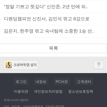
“정말 기쁘고 뜻깊다” 신민준, 2년 만에 되..
디펜딩챔피언 신진서, 김민석 꺾고 8강으로
김은지, 한주영 꺾고 숙녀팀에 소중한 1승 선..
목록
로그인
내정보
PC버전
고객센터
이용약관
|
개인정보처리방침
|
청소년보호정책
세계사이버기원(주)
대표 : 곽민호
|
사업자등록번호 : 220-81-86538