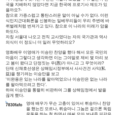
국을 지배하지 않았다면 지금 한국에 프로기사 제도가 있
을까요?-
참으로 가증스럽고 통탄스러운 말이 아닐 수가 없다. 이런
식민지근대화론을 신봉하는 일베무리들이 우리 주변에 바
퀴벌레처럼 번져가고 있다. 참으로 이 나라의 미래가 암울
하도다.
자칭 서울대 나오고 전직 교사였다는 자의 국가관과 역사
의식이 이 정도니 더 일러 무엇하리오?
영화배우 이영애가 이승만 찬양을 했다 해서 모든 국민의
마음이 그렇다고 생각하면 이는 그야말로 제비 몇 마리 보
고 봄이 왔다고 단정짓는 우(愚)가 아니고 그 무엇이랴?
단재 신채호선생은 상해임시정부에서 사사건건 사익(私
益)을 챙기려는 이승만을 보고
‘이완용은 있는 나라를 팔아먹었으나 이승만은 없는 나라
를 팔아먹으려고 한다’.
하며 이승만을 통렬히 비판하여 그를 상해임정에서 발을
끊게 했다.
영애 배우가 무슨 고충이 있어서 뤼숭마니 찬양
7830fafo
을 했는진 모르나, 뤼숭마니 그놈은 겉으론 독립
운동을 하는 척 하면서 애써 모아 보내준 피같은