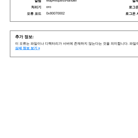
MapRequestHandler
알림
실제
oro
처리기
로그온
0x80070002
오류 코드
로그온 
추가 정보:
이 오류는 파일이나 디렉터리가 서버에 존재하지 않는다는 것을 의미합니다. 파일이
상세 정보 보기 »