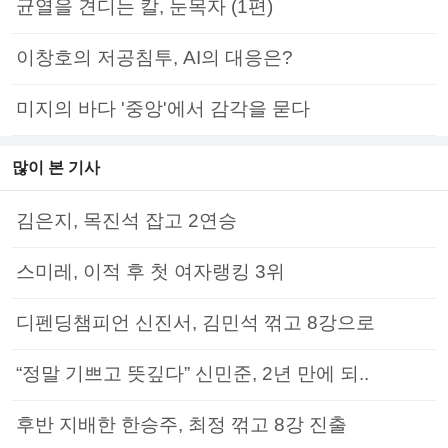
균열을 견디는 칼, 눈목자 (1편)
이창호의 저공침투, AI의 대응은?
미지의 바다 '중앙'에서 감각을 묻다
많이 본 기사
김은지, 목진석 잡고 2연승
스미레, 이적 후 첫 여자랭킹 3위
디펜딩챔피언 신진서, 김민석 꺾고 8강으로
“정말 기쁘고 뜻깊다” 신민준, 2년 만에 되..
후반 지배한 한승주, 최정 꺾고 8강 진출