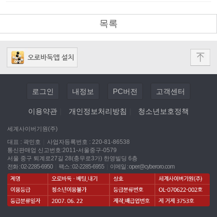
목록
로그인
내정보
PC버전
고객센터
이용약관
|
개인정보처리방침
|
청소년보호정책
세계사이버기원(주)
대표 : 곽민호
|
사업자등록번호 : 220-81-86538
통신판매업 신고번호:2011-서울중구-0579
서울 중구 퇴계로27길 28(충무로3가) 한영빌딩 6층
전화 : 02-2285-6950
|
팩스 : 02-2285-6955
|
이메일 :
oper@cyberoro.com