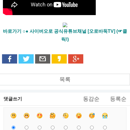
바로가기 ○● 사이버오로 공식유튜브채널 [오로바둑TV] (☞클
릭!)
목록
동감순
등록순
댓글쓰기